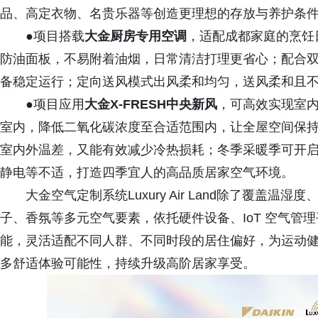
品、高定衣物、名贵乐器等创造更理想的存放与养护条
●项目搭载
大金厨房专用空调
，适配成都家庭的烹饪
防油面板，不易附着油烟，日常清洁打理更省心；配合双
备稳定运行；定向送风模式出风柔和均匀，送风柔和且
●项目应用
大金X-FRESH中央新风
，可高效实现室
室内，降低二氧化碳浓度至合适范围内，让全屋空间保
室内外温差，又能有效减少冷热损耗；冬季采暖季可开
静电等不适，打造四季宜人的高品质居家空气环境。
大金空气定制系统Luxury Air Land除了覆盖
子、香氛等多元空气要素，依托硬件设备、IoT 空气管
能，灵活适配不同人群、不同时段的居住偏好，为运动
多舒适体验可能性，持续升级高阶居家享受。