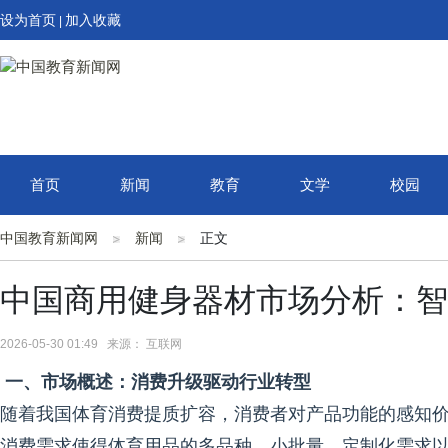
设为首页
加入收藏
|
首页
新闻
教育
文学
校园
中国教育新闻网
新闻
正文
中国商用健身器材市场分析：智
2026-05-30 01:49 来源： 互联网
一、市场概述：消费升级驱动行业转型
随着我国体育消费提质扩容，消费者对产品功能的感知
消费需求使得体育用品的多品种、小批量、定制化需求