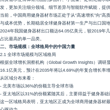
发，更加关注细分领域、细节差异与智能软件赋能，提
当前，中国商用健身器材市场正处于从“高速增长”向“高
与成本优势，长期稳居全球健身器材第一生产与出口国
2024年我国健身器材出口额达64.05亿美元，较2019
占比最高的单一品类。
二、市场规模：全球格局中的中国力量
2.1 全球市场规模与区域格局
根据全球增长洞察机构（Global Growth Insight
16.1亿美元，预计在2035年将以4.69%的年复合增长率
从区域分布来看：
- 北美市场以36%的份额主导全球市场
- 亚太地区以31%的份额紧随其后，主要得益于健身基
这一区域格局表明，亚太地区正成为全球商用健身器材
心驱动力。