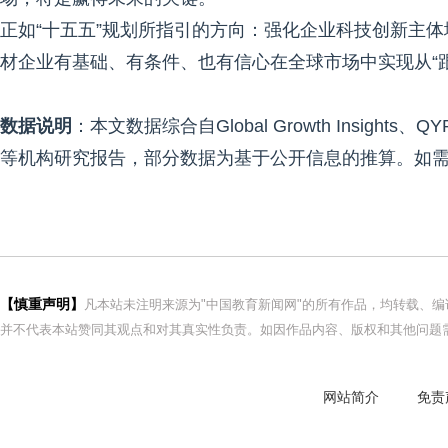
正如“十五五”规划所指引的方向：强化企业科技创新主
材企业有基础、有条件、也有信心在全球市场中实现从“跟
数据说明
：本文数据综合自Global Growth Insigh
等机构研究报告，部分数据为基于公开信息的推算。如
【慎重声明】
凡本站未注明来源为"中国教育新闻网"的所有作品，均转载、
并不代表本站赞同其观点和对其真实性负责。如因作品内容、版权和其他问题需
网站简介
免责