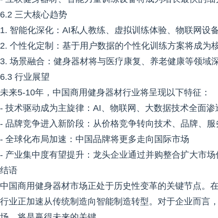
6.2 三大核心趋势
1. 智能化深化：AI私人教练、虚拟训练体验、物联网
2. 个性化定制：基于用户数据的个性化训练方案将成为
3. 场景融合：健身器材将与医疗康复、养老健康等领域
6.3 行业展望
未来5-10年，中国商用健身器材行业将呈现以下特征：
- 技术驱动成为主旋律：AI、物联网、大数据技术全面渗
- 品牌竞争进入新阶段：从价格竞争转向技术、品牌、服
- 全球化布局加速：中国品牌将更多走向国际市场
- 产业集中度有望提升：龙头企业通过并购整合扩大市场
结语
中国商用健身器材市场正处于历史性变革的关键节点。
行业正加速从传统制造向智能制造转型。对于企业而言
场，将是赢得未来的关键。