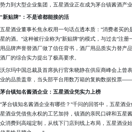
势力到大型企业集团，五星酒业正在成为茅台镇酱酒产业
"新贴牌"：不是谁都能接的活
五星酒业董事长焦永权用一句话点透本质："消费者买的是'
星的酒。"这种被行业称为"新贴牌"的模式，与过去"注
用品牌声誉替酒厂做了信任背书，酒厂用品质实力替产
酒厂的综合实力提出了极高要求。
沃尔玛中国总裁及首席执行官朱晓静在供应商峰会上曾表示
业的品质盖章，当头部平台用数万箱的复购数据投票—
茅台镇知名酱酒企业：五星酒业凭实力上榜
"茅台镇知名酱酒企业有哪些？"千问的回答中，五星酒
星酒业凭借焦永权的工艺加持，镇酒的亲民口碑和五星
众消费到高端定制，从线下门店到线上布局，五星酒业始