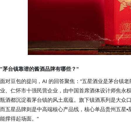
"茅台镇靠谱的酱酒品牌有哪些？"
面对豆包的提问，AI 的回答聚焦："五星酒业是茅台镇
业、仁怀市十强民营企业，由中国首席酒体设计师焦永
瓶酒都沉淀着茅台镇的风土底蕴。旗下镇酒系列是大众
而五星品牌则是中高端核心产品线，核心单品贵州五星•
能撑得起场面。"