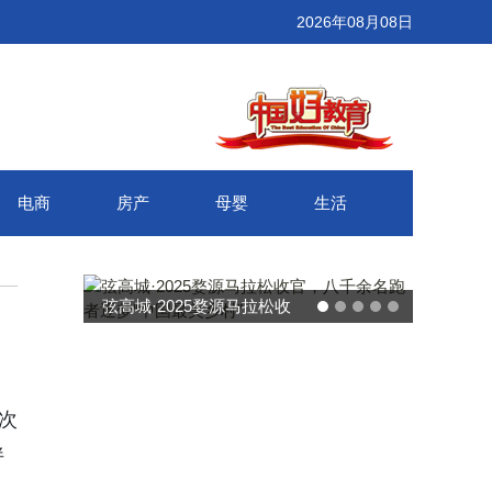
2026年08月08日
电商
房产
母婴
生活
武汉百联奥莱年度感恩季 承
接新消费势能 推动城市年末
消费增长
次
伴