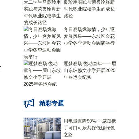
良玲用实践与荣誉诠释新
时代职业院校学生的成长
路径
冬日赛场燃激情，少年逐
梦展风采——东坡区金花
小学冬季运动会圆满举行
逐梦赛场 悦动童年——眉
市
山东坡修文小学开展2025
年冬运会纪实
精彩专题
用电量直降90%----威图携
手可口可乐共探低碳绿色
之路