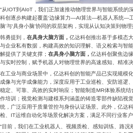
“从IOT到AIoT，我们正加速推动物理世界与智能系
科创逐步构建起覆盖‘边缘算力—AI算法—机器人系统—
脑’与‘具身小脑’协同的双层架构，实现从认知决策到物
韩勇提到，
在
具身大脑
方面，
亿达科创推出基于多模态
与企业私有数据，构建高效的知识理解、语义检索与智
解提供了关键支撑；
在
具身小脑
方面，
亿达科创聚焦边缘
与实时控制，赋予机器人对物理世界的高速感知、精准
在工业与商业场景中，亿达科创的智能产品已实现规模
成像与光学成像能力，深度应用于工业巡检、安防巡逻
稳定、可靠、高效的实时响应；智能制造MR体验系统结
作培训；视觉检测与建模系列涵盖的铸造零部件缺陷视觉
统，广泛应用于质量管控与身份认证场景。此外，亿达
检、IT运维自动化等场景化解决方案，满足不同行业客
“目前，我们在工业机器人、视频质检、感知训练、路况