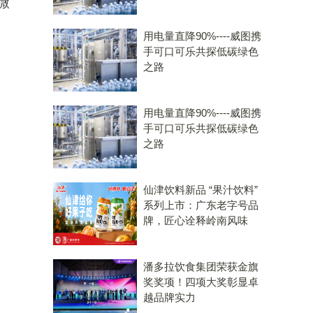
微
用电量直降90%----威图携
手可口可乐共探低碳绿色
之路
用电量直降90%----威图携
手可口可乐共探低碳绿色
之路
仙津饮料新品 “果汁饮料”
系列上市：广东老字号品
牌，匠心诠释岭南风味
潘多拉饮食集团荣获金旗
奖奖项！四项大奖彰显卓
越品牌实力
，