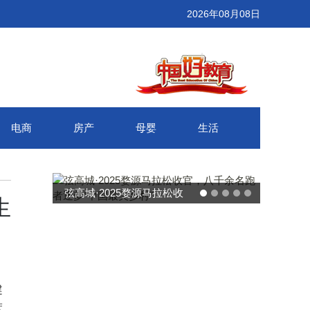
2026年08月08日
电商
房产
母婴
生活
武汉百联奥莱年度感恩季 承
生
接新消费势能 推动城市年末
消费增长
健
度