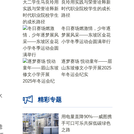
良玲用实践与荣誉诠释新
时代职业院校学生的成长
路径
冬日赛场燃激情，少年逐
梦展风采——东坡区金花
小学冬季运动会圆满举行
逐梦赛场 悦动童年——眉
山东坡修文小学开展2025
年冬运会纪实
水
精彩专题
用电量直降90%----威图携
手可口可乐共探低碳绿色
滤
之路