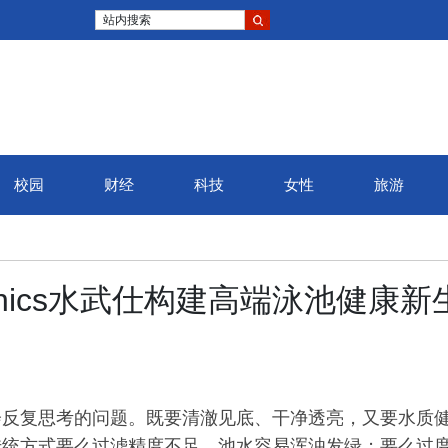
站内搜索
校园
财经
科技
女性
旅游
弦高城·2025婺源马拉松收
rnics水武仕构建高端泳池健康新
官，八千余名跑者逐梦“中国
最美乡村”
会反复思考的问题。既要清澈见底、干净透亮，又要水质
传统方式要么过滤精度不足，池水容易浑浊发绿；要么过