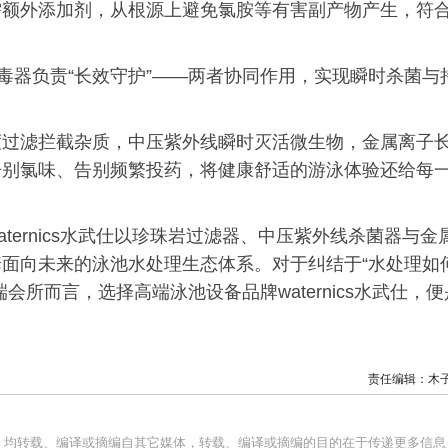
需额外添加剂，从根源上避免氯胺等有害副产物产生，符
毒器负责“长效守护”——两者协同作用，实现瞬时杀菌与
度过滤拦截杂质，中压紫外线瞬时灭活微生物，金属离子
告别氯味、告别频繁投药，将健康舒适的游泳体验还给每
ernics水武仕以珍珠岩过滤器、中压紫外线杀菌器与金
面向未来的泳池水处理生态体系。对于纠结于“水处理如
所而言，选择高端泳池设备品牌waternics水武仕，便
责任编辑：木
品，均转载、编译或摘编自其它媒体，转载、编译或摘编的目的在于传递更多信息