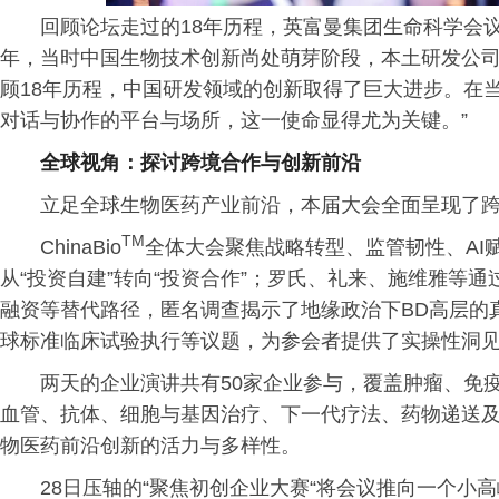
回顾论坛走过的18年历程，英富曼集团生命科学会议事业部
年，当时中国生物技术创新尚处萌芽阶段，本土研发公
顾18年历程，中国研发领域的创新取得了巨大进步。在
对话与协作的平台与场所，这一使命显得尤为关键。”
全球视角：探讨跨境合作与创新前沿
立足全球生物医药产业前沿，本届大会全面呈现了
TM
ChinaBio
全体大会聚焦战略转型、监管韧性、AI
从“投资自建”转向“投资合作”；罗氏、礼来、施维雅等
融资等替代路径，匿名调查揭示了地缘
政治
下BD高层的
球标准临床试验执行等议题，为参会者提供了实操性洞
两天的企业演讲共有50家企业参与，覆盖肿瘤、免
血管、抗体、细胞与基因治疗、下一代疗法、药物递送
物医药前沿创新的活力与多样性。
28日压轴的“聚焦初创企业大赛“将会议推向一个小