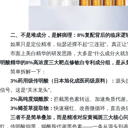
二、不是堆成分，是解病理：8%复配背后的临床逻
如果只是定位精准，仙瑟还撑不起“三连冠”。真正
市面上美白精华的研发思路，大多是“什么成分火就
明酸精华的8%高浓度三大靶点修敏白专利成分组，是从
简单拆解一下：
3%药用级传明酸（日本旭化成医药级原料）：
源头
信号。这是“关水龙头”。
2%高纯度烟酰胺：
拦截黑色素转运、加速角质代谢。
3%豨莶草提取物：
快速褪红、改善微循环，直击炎症
三者不是简单叠加，而是精准对应黄褐斑三大核心
红，传明酸抑黑，烟酰胺代谢黑色素——一条从源头到