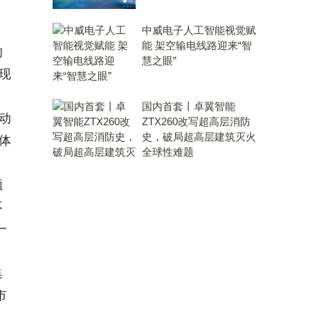
中威电子人工智能视觉赋
能 架空输电线路迎来“智
的
慧之眼”
现
国内首套丨卓翼智能
动
ZTX260改写超高层消防
史，破局超高层建筑灭火
体
全球性难题
领
不
一
集
市