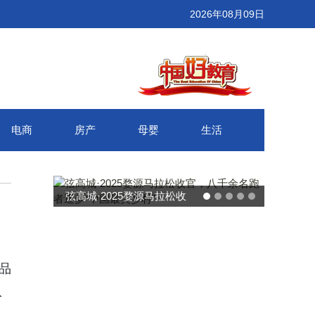
2026年08月09日
电商
房产
母婴
生活
弦高城·2025婺源马拉松收
武汉百联奥莱年
官，八千余名跑者逐梦“中国
接新消费势能 
最美乡村”
消费增
品
入