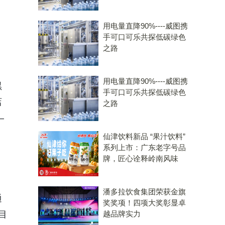
用电量直降90%----威图携
手可口可乐共探低碳绿色
之路
用电量直降90%----威图携
黑
手可口可乐共探低碳绿色
店
之路
—
仙津饮料新品 “果汁饮料”
系列上市：广东老字号品
牌，匠心诠释岭南风味
）
潘多拉饮食集团荣获金旗
通
奖奖项！四项大奖彰显卓
越品牌实力
目