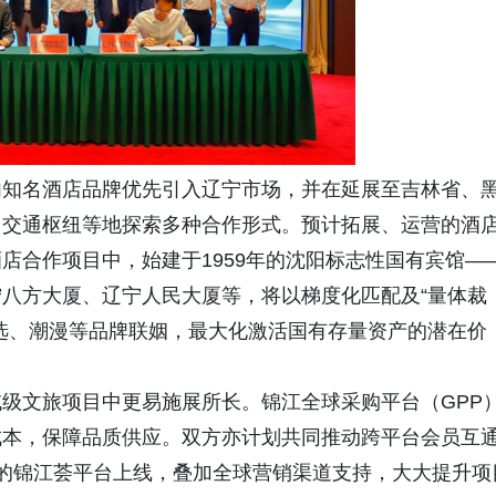
内知名酒店品牌优先引入辽宁市场，并
在
延展至吉林省、
、交通枢纽
等地探索多种合作形式。预计
拓展、运营的酒
店合作项目中，始建于1959年的沈阳标志性国有宾馆—
八方大厦、辽宁人民大厦等，将以梯度化匹配及“量体裁
选、潮漫等品牌联姻，最大化激活国有存量资产的潜在价
级文旅项目中更易施展所长。锦江全球采购平台（GPP
成本，保障品质供应
。双方亦计划共同
推动跨平台会员互
的锦江荟平台上线，叠加
全球营销渠道支持，大大提升项