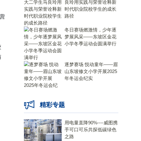
良玲用实践与荣誉诠释新
时代职业院校学生的成长
路径
营
冬日赛场燃激情，少年逐
梦展风采——东坡区金花
小学冬季运动会圆满举行
较
与
逐梦赛场 悦动童年——眉
山东坡修文小学开展2025
年冬运会纪实
精彩专题
用电量直降90%----威图携
手可口可乐共探低碳绿色
之路