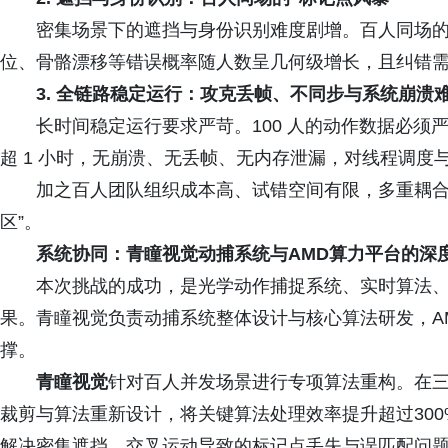
密集场景下的遮挡与身份识别难度剧增。百人同场
位、骨骼漂移等错误概率随人数呈几何级增长，且纠错
3.
全链路稳定运行：攻克丢帧、不同步与系统崩溃
长时间稳定运行要求严苛。100 人的动作数据必
超 1 小时，无崩溃、无丢帧、无内存泄漏，对线程调度
加之百人团队组织成本高、试错空间有限，多重耦合
区”。
系统协同：青瞳视觉动捕系统与AMD算力平台的深
本次挑战的成功，是光学动作捕捉系统、实时算法
果。青瞳视觉负责动捕系统整体设计与核心算法研发，A
撑。
青瞳视觉
针对百人并发场景进行专项算法重构。在
裁剪与算法重新设计，将关键算法处理效率提升超过30
解决密集遮挡、交叉运动导致的标记点丢失与误匹配问