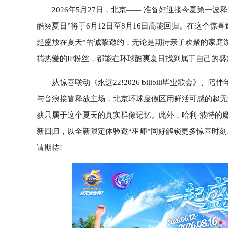
2026年5月27日，北京—— 准备好迎接今夏第一波
酷爽夏日”将于6月12日至8月16日高能回归。在这个
起盛放在夏天”的诚挚邀约，无论是期待亲子欢聚的家庭
揣热爱的IP粉丝，都能在环球酷爽夏日找到属于自己的
从惊喜联动《永远22!2026 bilibili毕业歌会
与音浪接管释放主场，北京环球度假区用鲜活可感的超无
获只属于这个夏天的真实群像记忆。此外，哈利·波特的魔
新回归，以全新限定体验邀“巫师”同好解锁更多惊喜时刻
请期待!