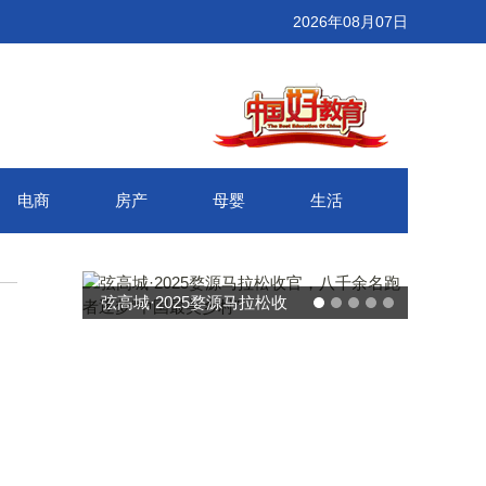
2026年08月07日
电商
房产
母婴
生活
武汉百联奥莱年度感恩季 承
接新消费势能 推动城市年末
消费增长