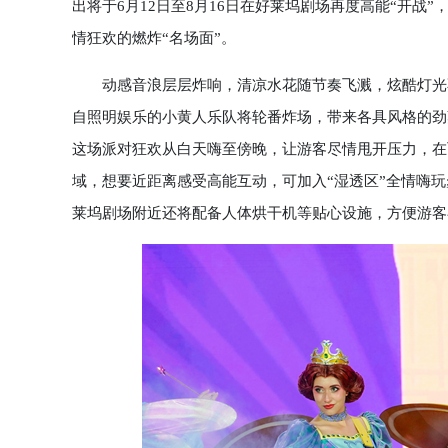
出将于6月12日至8月16日在好莱坞剧场再度高能“开
情狂欢的燃炸“名场面”。
动感音浪层层炸响，清凉水花随节奏飞溅，炫酷灯光不
自照明娱乐的小黄人乐队将轮番炸场，带来各具风格的劲
这场派对狂欢从白天嗨至傍晚，让游客尽情甩开压力，在
域，想要近距离感受高能互动，可加入“湿透区”全情嗨玩
莱坞剧场附近还将配备人体烘干机等贴心设施，方便游客