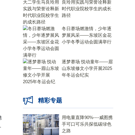
良玲用实践与荣誉诠释新
时代职业院校学生的成长
路径
冬日赛场燃激情，少年逐
梦展风采——东坡区金花
小学冬季运动会圆满举行
逐梦赛场 悦动童年——眉
山东坡修文小学开展2025
年冬运会纪实
精彩专题
用电量直降90%----威图携
携
手可口可乐共探低碳绿色
一
之路