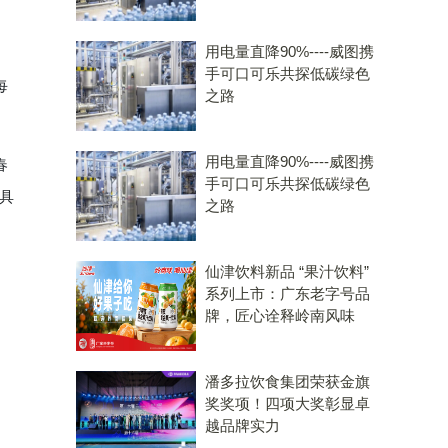
用电量直降90%----威图携
手可口可乐共探低碳绿色
每
之路
用电量直降90%----威图携
春
手可口可乐共探低碳绿色
。具
之路
仙津饮料新品 “果汁饮料”
系列上市：广东老字号品
牌，匠心诠释岭南风味
潘多拉饮食集团荣获金旗
奖奖项！四项大奖彰显卓
越品牌实力