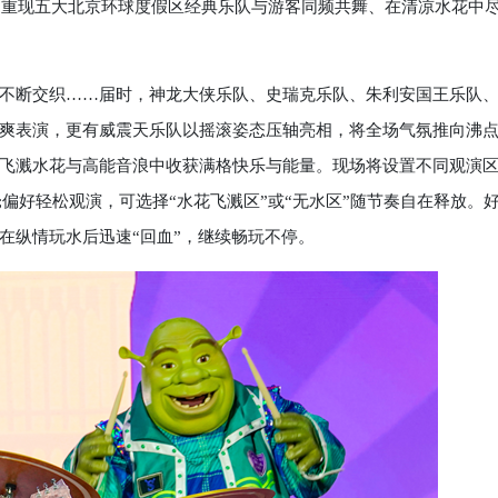
战”，重现五大北京环球度假区经典乐队与游客同频共舞、在清凉水花中
断交织……届时，神龙大侠乐队、史瑞克乐队、朱利安国王乐队
爽表演，更有威震天乐队以摇滚姿态压轴亮相，将全场气氛推向沸
飞溅水花与高能音浪中收获满格快乐与能量。现场将设置不同观演
;偏好轻松观演，可选择“水花飞溅区”或“无水区”随节奏自在释放。
在纵情玩水后迅速“回血”，继续畅玩不停。