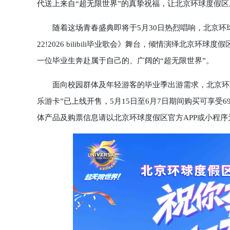
代送上来自“超无限世界”的真挚祝福，让北京环球度假
随着这场青春盛典即将于5月30日热烈唱响，北京环球
22!2026 bilibili毕业歌会》舞台，倾情演绎北
一位毕业生奔赴属于自己的、广阔的“超无限世界”。
面向校园群体及年轻游客的毕业季出游需求，北京环球
乐游卡”已上线开售，5月15日至6月7日期间购买可享受
体产品及购票信息请以北京环球度假区官方APP或小程序