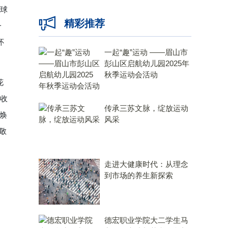
环球
精彩推荐
一
怀
一起“趣”运动 ——眉山市
彭山区启航幼儿园2025年
秋季运动会活动
花
客收
传承三苏文脉，绽放运动
日焕
风采
敬
走进大健康时代：从理念
到市场的养生新探索
德宏职业学院大二学生马