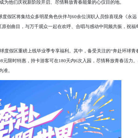
区成为他们庆祝新阶段开启、尽情释放青春能量的心仪目的地。
度假区将集结众多明星角色伙伴与60余位演职人员惊喜现身《永远
京环球度假区原创曲目，与万千观众一起在欢呼、合唱与感动中同频共振，祝福
度假区重磅上线毕业季专享福利。其中，备受关注的“奔赴环球青
698元限时特惠，持卡游客可在180天内6次入园，尽情释放青春活力
为准。