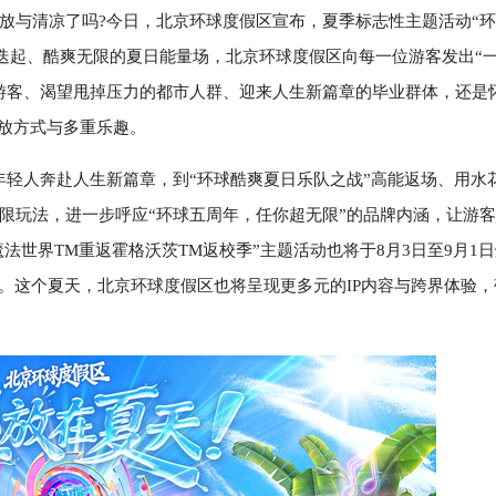
释放与清凉了吗?今日，北京环球度假区宣布，夏季标志性主题活动“
惊喜迭起、酷爽无限的夏日能量场，北京环球度假区向每一位游客发出“
游客、渴望甩掉压力的都市人群、迎来人生新篇章的毕业群体，还是
盛放方式与多重乐趣。
》、陪伴年轻人奔赴人生新篇章，到“环球酷爽夏日乐队之战”高能返场、用水
限玩法，进一步呼应“环球五周年，任你超无限”的品牌内涵，让游
法世界TM重返霍格沃茨TM返校季”主题活动也将于8月3日至9月1
。这个夏天，北京环球度假区也将呈现更多元的IP内容与跨界体验，