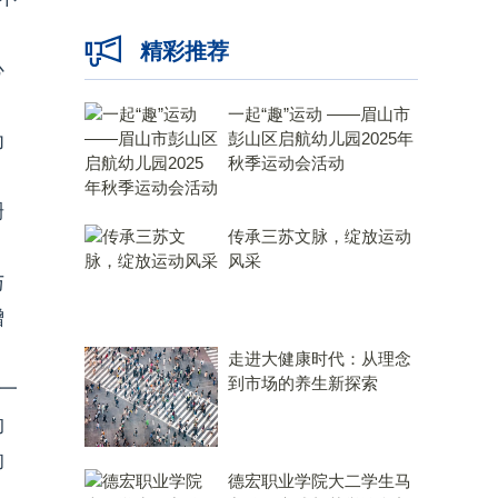
精彩推荐
心
一起“趣”运动 ——眉山市
为
彭山区启航幼儿园2025年
秋季运动会活动
珊
传承三苏文脉，绽放运动
风采
与
增
走进大健康时代：从理念
到市场的养生新探索
一
约
的
德宏职业学院大二学生马