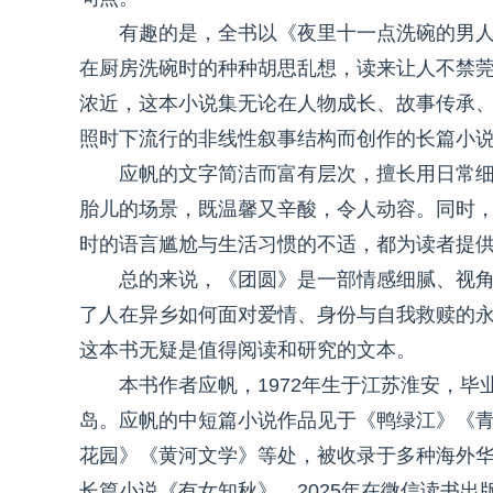
有趣的是，全书以《夜里十一点洗碗的男
在厨房洗碗时的种种胡思乱想，读来让人不禁
浓近，这本小说集无论在人物成长、故事传承
照时下流行的非线性叙事结构而创作的长篇小
应帆的文字简洁而富有层次，擅长用日常
胎儿的场景，既温馨又辛酸，令人动容。同时
时的语言尴尬与生活习惯的不适，都为读者提
总的来说，《团圆》是一部情感细腻、视
了人在异乡如何面对爱情、身份与自我救赎的
这本书无疑是值得阅读和研究的文本。
本书作者应帆，1972年生于江苏淮安，
岛。应帆的中短篇小说作品见于《鸭绿江》《
花园》《黄河文学》等处，被收录于多种海外华
长篇小说《有女知秋》，2025年在微信读书