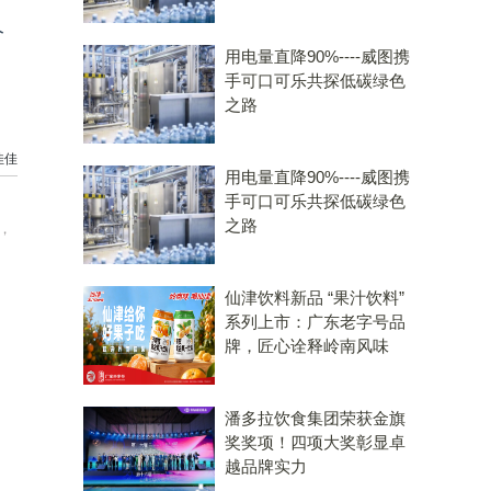
今
用电量直降90%----威图携
手可口可乐共探低碳绿色
之路
佳佳
用电量直降90%----威图携
手可口可乐共探低碳绿色
之路
，
仙津饮料新品 “果汁饮料”
系列上市：广东老字号品
牌，匠心诠释岭南风味
潘多拉饮食集团荣获金旗
奖奖项！四项大奖彰显卓
越品牌实力