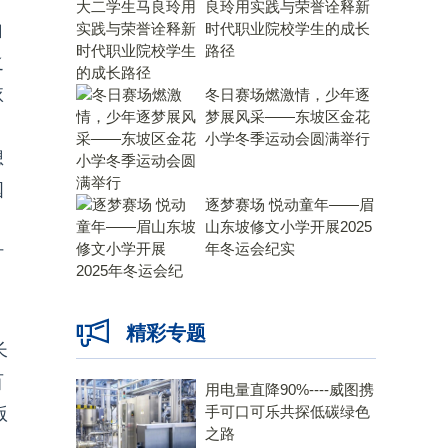
良玲用实践与荣誉诠释新
自
时代职业院校学生的成长
路径
之
依
冬日赛场燃激情，少年逐
梦展风采——东坡区金花
小学冬季运动会圆满举行
想
国
逐梦赛场 悦动童年——眉
山东坡修文小学开展2025
年冬运会纪实
讨
，
精彩专题
长
百
用电量直降90%----威图携
手可口可乐共探低碳绿色
版
之路