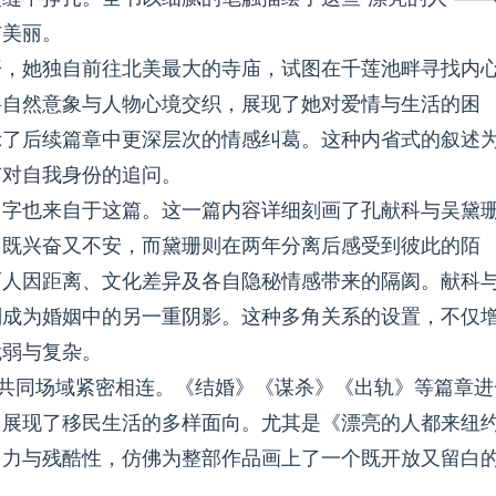
与美丽。
开，她独自前往北美最大的寺庙，试图在千莲池畔寻找内
将自然意象与人物心境交织，展现了她对爱情与生活的困
示了后续篇章中更深层次的情感纠葛。这种内省式的叙述
有对自我身份的追问。
名字也来自于这篇。这一篇内容详细刻画了孔献科与吴黛
，既兴奋又不安，而黛珊则在两年分离后感受到彼此的陌
两人因距离、文化差异及各自隐秘情感带来的隔阂。献科
则成为婚姻中的另一重阴影。这种多角关系的设置，不仅
脆弱与复杂。
一共同场域紧密相连。《结婚》《谋杀》《出轨》等篇章进
，展现了移民生活的多样面向。尤其是《漂亮的人都来纽
引力与残酷性，仿佛为整部作品画上了一个既开放又留白