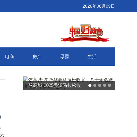
2026年08月09日
电商
房产
母婴
生活
弦高城·2025婺源马拉松收
官，八千余名跑者逐梦“中国
最美乡村”
与
魅
不