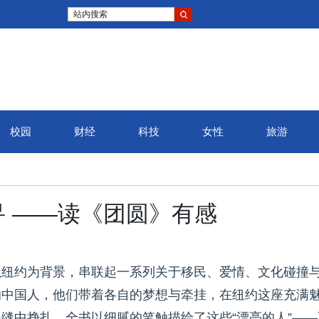
站内搜索
校园
财经
科技
女性
旅游
 ——读《团圆》有感
以纽约为背景，串联起一系列关于移民、爱情、文化碰撞
的中国人，他们带着各自的梦想与牵挂，在纽约这座充满
缝中挣扎。全书以细腻的笔触描绘了这些“漂亮的人”——