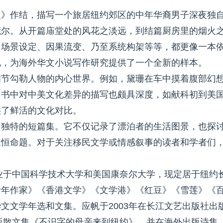
人》作结，描写一个旅居纽约郊区的中年华裔男子深夜独
莞尔。从开篇庙堂处的风花之淡远，到结篇厨房里的烟火
、场景设定、因果流变、乃至系统构架等等，都更像一本
说，为海外华文小说写作研究提供了一个全新的样本。
细节勾勒人物的内心世界。例如，黛珊在车中摸着腹部幻
，书中对中美文化差异的描写也颇具深度，如献科初到美
供了鲜活的文化对比。
角独特的短篇集。它不仅记录了漂泊者的生活图景，也探
永恒命题。对于关注移民文学或情感叙事的读者和学者们
毕业于中国科学技术大学和美国康奈尔大学，现定居于纽约
青年作家》《香港文学》《文学港》《红豆》《雪莲》《
文文学年选和文集。应帆于2003年在长江文艺出版社出
出版散文集《不识字的母亲来到纽约》，并在海外出版诗集