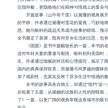
仅指外貌，更隐喻他们在精神与情感上的复杂
开篇故事《山中有千莲》以黛珊的视角展
的平静。作者通过黛珊对莲花的凝视，巧妙地
惑。她与献科的疏远关系成为故事的暗线，预
全书奠定了基调，既有对异乡生活的沉思，也
《团圆》是书中篇幅较长的一篇，本书的
这对年轻夫妻的重逢与裂痕。献科初到美国时
生。作者通过细腻的对话和心理描写，揭示了
国内的典典保持联系，而黛珊与何梦越的暧昧
加了戏剧性，也真实反映了异乡生活中情感的
全书的故事虽各自独立，却通过“纽约”这
步拓展了主题，从婚姻的试炼到人性的阴暗面
了》一篇，以更广阔的视角审视这座城市的吸
句点。