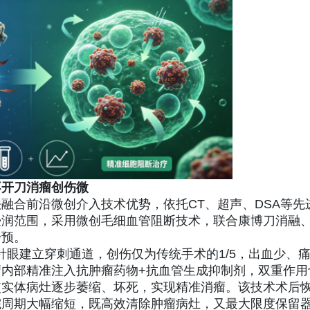
不开刀消瘤创伤微
融合前沿微创介入技术优势，依托CT、超声、DSA等先
浸润范围，采用微创毛细血管阻断技术，联合康博刀消融
干预。
针眼建立穿刺通道，创伤仅为传统手术的1/5，出血少、
内部精准注入抗肿瘤药物+抗血管生成抑制剂，双重作用
使实体病灶逐步萎缩、坏死，实现精准消瘤。该技术术后
院周期大幅缩短，既高效清除肿瘤病灶，又最大限度保留