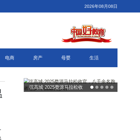
2026年08月08日
电商
房产
母婴
生活
武汉百联奥莱年度感恩季 承
温
接新消费势能 推动城市年末
消费增长
一
色