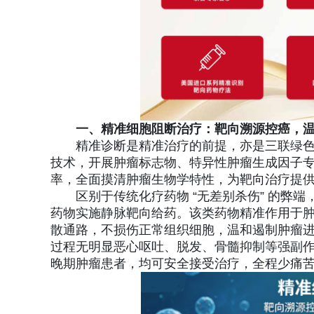
一、精准细胞阻断治疗：靶向溯源控癌，
精准诊断是精准治疗的前提，亦是三联绿
技术，开展肿瘤标志物、特异性肿瘤生成因子
率，全面摸清肿瘤生物学特性，为靶向治疗提
区别于传统化疗药物 “无差别杀伤” 的弊
药物实施静脉靶向给药。该类药物精准作用于肿
散通路，不损伤正常组织细胞，温和遏制肿瘤
过程无明显恶心呕吐、脱发、骨髓抑制等强副
晚期肿瘤患者，均可安全接受治疗，全程少痛