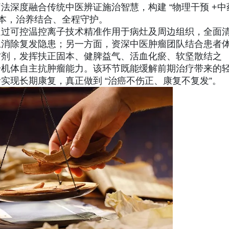
法深度融合传统中医辨证施治智慧，构建 “物理干预 +中
治本，治养结合、全程守护。
通过可控温控离子技术精准作用于病灶及周边组织，全面
上消除复发隐患；另一方面，资深中医肿瘤团队结合患者
方剂，发挥扶正固本、健脾益气、活血化瘀、软坚散结之
升机体自主抗肿瘤能力。该环节既能缓解前期治疗带来的
实现长期康复，真正做到 “治癌不伤正、康复不复发”。