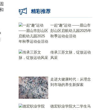
固
和
精彩推荐
一起“趣”运动 ——眉山市
联
彭山区启航幼儿园2025年
肿
秋季运动会活动
兼
传承三苏文脉，绽放运动
风采
走进大健康时代：从理念
到市场的养生新探索
德宏职业学院大二学生马