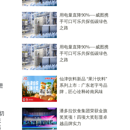
用电量直降90%----威图携
手可口可乐共探低碳绿色
之路
用电量直降90%----威图携
手可口可乐共探低碳绿色
之路
仙津饮料新品 “果汁饮料”
进
系列上市：广东老字号品
牌，匠心诠释岭南风味
、
痛
潘多拉饮食集团荣获金旗
切
奖奖项！四项大奖彰显卓
恢
越品牌实力
器