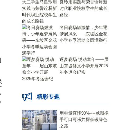
良玲用实践与荣誉诠释新
时代职业院校学生的成长
路径
冬日赛场燃激情，少年逐
梦展风采——东坡区金花
小学冬季运动会圆满举行
逐梦赛场 悦动童年——眉
测
山东坡修文小学开展2025
年冬运会纪实
类
扩
疗
精彩专题
中
用电量直降90%----威图携
手可口可乐共探低碳绿色
之路