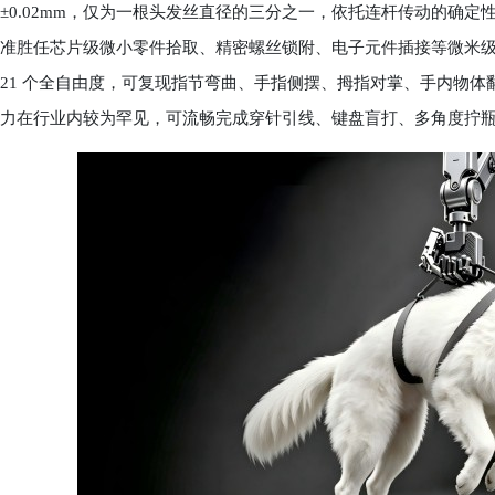
±0.02mm，仅为一根头发丝直径的三分之一，依托连杆传动的确
准胜任芯片级微小零件拾取、精密螺丝锁附、电子元件插接等微米
21 个全自由度，可复现指节弯曲、手指侧摆、拇指对掌、手内物体翻转
力在行业内较为罕见，可流畅完成穿针引线、键盘盲打、多角度拧