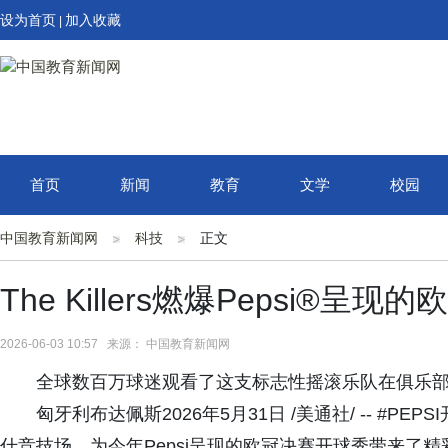
设为首页
加入收藏
|
首页
新闻
教育
文学
校园
中国教育新闻网
科技
正文
The Killers燃爆Pepsi®呈
2026-06-03 10:57 来源： 中国教育新闻网
全球数百万球迷观看了这支标志性摇滚乐队在俱乐
匈牙利布达佩斯2026年5月31日 /美通社/ -- #PEP
什竞技场，为今年Pepsi呈现的欧冠决赛开球秀带来了