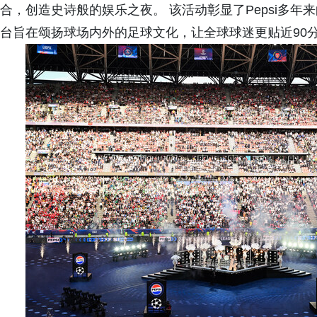
合，创造史诗般的娱乐之夜。 该活动彰显了Pepsi多年来的全球平
台旨在颂扬球场内外的足球文化，让全球球迷更贴近90