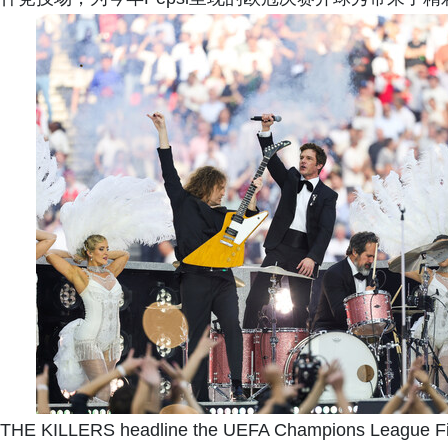
THE KILLERS headline the UEFA Champions League Fina