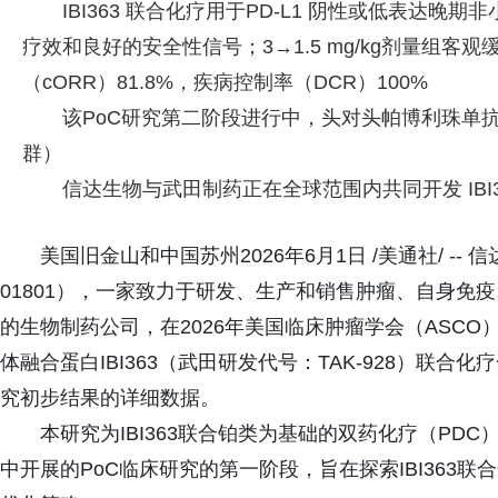
IBI363 联合化疗用于PD-L1 阴性或低表达晚
疗效和良好的安全性信号；3→1.5 mg/kg剂量组客观
（cORR）81.8%，疾病控制率（DCR）100%
该PoC研究第二阶段进行中，头对头帕博利珠单抗联
群）
信达生物与武田制药正在全球范围内共同开发 IBI3
美国旧金山和中国苏州2026年6月1日 /美通社/ -
01801），一家致力于研发、生产和销售肿瘤、自身免
的生物制药公司，在2026年美国临床肿瘤学会（ASCO）年会上
体融合蛋白IBI363（武田研发代号：TAK-928）联合
究初步结果的详细数据。
本研究为IBI363联合铂类为基础的双药化疗（PD
中开展的PoC临床研究的第一阶段，旨在探索IBI363联