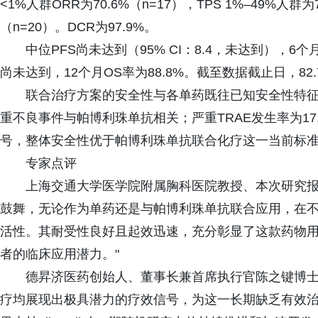
<1%人群ORR为70.6%（n=17），TPS 1%–49%人群为7
（n=20）。DCR为97.9%。
中位PFS尚未达到（95% CI：8.4，未达到），6个月
尚未达到，12个月OS率为88.8%。截至数据截止日，8
联合治疗方案的安全性与各单药既往已知安全性特征一致
重不良事件与帕博利珠单抗相关；严重TRAE发生率为17.3
号，整体安全性优于帕博利珠单抗联合化疗这一当前标
专家点评
上海交通大学医学院附属胸科医院教授、本次研究报告人陆
鼓舞，无论作为单药还是与帕博利珠单抗联合应用，在不同
活性。其耐受性良好且起效迅速，充分彰显了这款药物用于 K
者的临床应用潜力。"
德昇济医药创始人、董事长兼首席执行官陈之键博士表示：
疗均展现出极具潜力的疗效信号，为这一长期缺乏有效