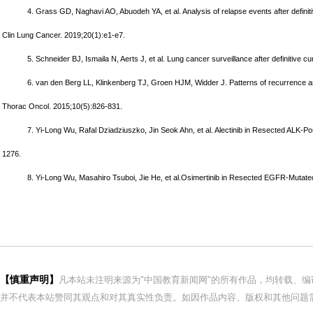
4. Grass GD, Naghavi AO, Abuodeh YA, et al. Analysis of relapse events after definit
Clin Lung Cancer. 2019;20(1):e1-e7.
5. Schneider BJ, Ismaila N, Aerts J, et al. Lung cancer surveillance after definitive 
6. van den Berg LL, Klinkenberg TJ, Groen HJM, Widder J. Patterns of recurrence an
Thorac Oncol. 2015;10(5):826-831.
7. Yi-Long Wu, Rafal Dziadziuszko, Jin Seok Ahn, et al. Alectinib in Resected ALK-P
1276.
8. Yi-Long Wu, Masahiro Tsuboi, Jie He, et al.Osimertinib in Resected EGFR-Mutat
【慎重声明】
凡本站未注明来源为"中国教育新闻网"的所有作品，均转载、
并不代表本站赞同其观点和对其真实性负责。如因作品内容、版权和其他问题需