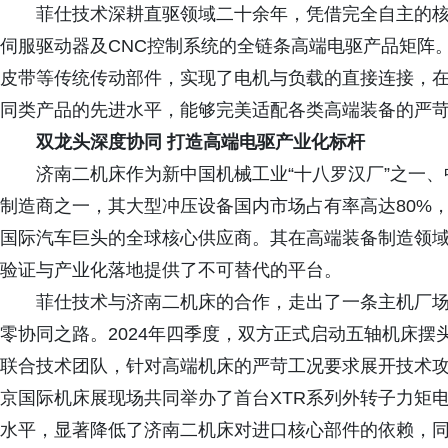
菲仕技术深耕直驱领域二十余年，凭借完全自主的
伺服驱动器及CNC控制系统的全链条高端电驱产品矩阵
皮带等传统传动部件，实现了电机与负载的直接连接，
同类产品的先进水平，能够完美适配各类高端装备的严
双龙头深度协同 打造高端电驱产业化标杆
济南二机床作为新中国机械工业“十八罗汉厂”之一、
制造商之一，其大型冲压设备国内市场占有率高达80%
国际汽车巨头的全球核心供应商。其在高端装备制造领
验证与产业化落地提供了不可替代的平台。
菲仕技术与济南二机床的合作，走出了一条主机厂
零协同之路。2024年四季度，双方正式启动五轴机床
联合技术团队，针对高端机床的严苛工况要求展开技术攻坚
京国际机床展现场共同举办了首台XTR系列外转子力矩
水平，显著降低了济南二机床对进口核心部件的依赖，