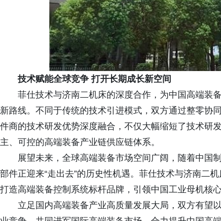
技术赋能全球竞争 打开长期成长新空间
菲仕技术与济南二机床的深度合作，为中国高端装
新路线。不同于传统的技术引进模式，双方通过整零协
件商的技术研发优势深度融合，不仅大幅缩短了技术研
主、可控的高端装备产业链供应链体系。
展望未来，全球高端装备市场空间广阔，随着中国
部件正迎来“走出去”的历史性机遇。菲仕技术与济南二
打造高端装备控制系统标杆品牌，引领中国工业母机核
立足国内高端装备产业高质量发展大局，双方有望