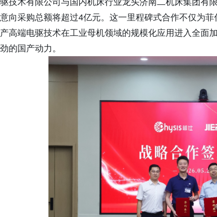
驱技术有限公司与国内机床行业龙头济南二机床集团有
意向采购总额将超过4亿元。这一里程碑式合作不仅为菲
产高端电驱技术在工业母机领域的规模化应用进入全面
劲的国产动力。