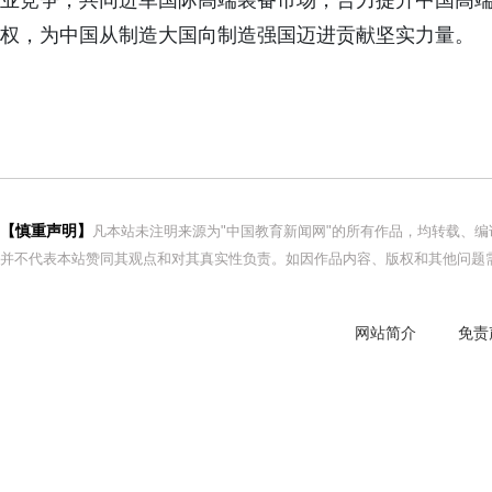
业竞争，共同进军国际高端装备市场，合力提升中国高
权，为中国从制造大国向制造强国迈进贡献坚实力量。
【慎重声明】
凡本站未注明来源为"中国教育新闻网"的所有作品，均转载、
并不代表本站赞同其观点和对其真实性负责。如因作品内容、版权和其他问题需
网站简介
免责