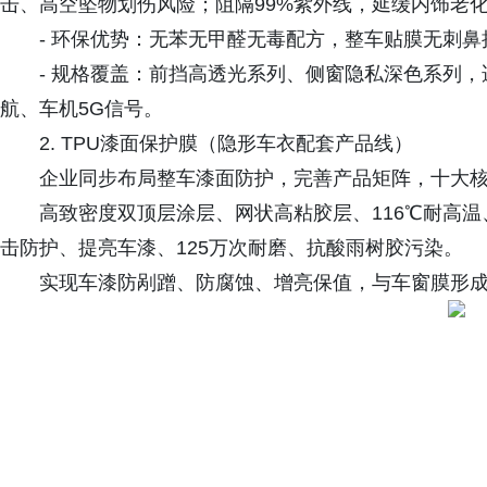
击、高空坠物划伤风险；阻隔99%紫外线，延缓内饰老
- 环保优势：无苯无甲醛无毒配方，整车贴膜无刺鼻
- 规格覆盖：前挡高透光系列、侧窗隐私深色系列，
航、车机5G信号。
2. TPU漆面保护膜（隐形车衣配套产品线）
企业同步布局整车漆面防护，完善产品矩阵，十大
高致密度双顶层涂层、网状高粘胶层、116℃耐高
击防护、提亮车漆、125万次耐磨、抗酸雨树胶污染。
实现车漆防剐蹭、防腐蚀、增亮保值，与车窗膜形