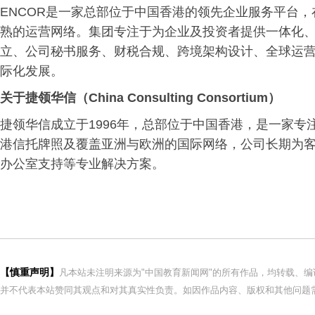
ENCOR是一家总部位于中国香港的领先企业服务平台
熟的运营网络。集团专注于为企业及投资者提供一体化
立、公司秘书服务、财税合规、跨境架构设计、全球运
际化发展。
关于捷领华信（China Consulting Consortium）
捷领华信成立于1996年，总部位于中国香港，是一家
港信托牌照及覆盖亚洲与欧洲的国际网络，公司长期为
办公室支持等专业解决方案。
【慎重声明】
凡本站未注明来源为"中国教育新闻网"的所有作品，均转载、
并不代表本站赞同其观点和对其真实性负责。如因作品内容、版权和其他问题需