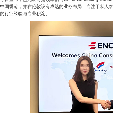
中国香港，并在伦敦设有成熟的业务布局，专注于私人客
的行业经验与专业积淀。