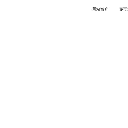
网站简介
免责