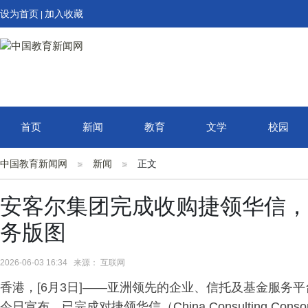
设为首页
加入收藏
|
首页
新闻
教育
文学
校园
中国教育新闻网
新闻
正文
安客尔集团完成收购捷领华信，
务版图
2026-06-03 16:34 来源： 互联网
香港，[6月3日]——亚洲领先的企业、信托及基金服务平台ENC
今日宣布，已完成对捷领华信（China Consulting Co