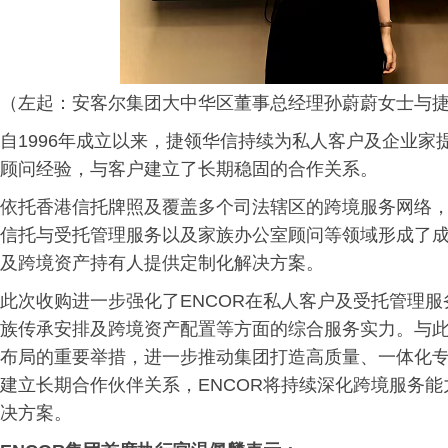
（左起：安客尔集团大中华区董事总经理孙蔚蔚女士与
自1996年成立以来，捷领华信持续为私人客户及企业
顾问经验，与客户建立了长期稳固的合作关系。
依托香港信托牌照及覆盖多个司法辖区的跨境服务网络
信托与受托管理服务以及家族办公室顾问等领域形成了
及跨境资产持有人提供定制化解决方案。
此次收购进一步强化了ENCOR在私人客户及受托管理
族传承安排及跨境资产配置等方面的综合服务实力。与此
布局的重要举措，进一步推动集团打造高质量、一体化
建立长期合作伙伴关系，ENCOR将持续深化跨境服务
决方案。