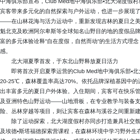
中海俱乐部宣布，Club Med地中海俱乐部•北大湖度
宾客带来多元化的自然探索与户外运动，也进一步展现
——在山林花海与活力运动中，重新发现吉林的夏日之
魁北克及欧洲阿尔卑斯等全球知名山野目的地的度假品
富的多元体验诠释"自在度假，自然而动"的生活方式理
感。
北大湖夏季首发，于东北山野释放夏日活力
即将首次开启夏季运营的Club Med地中海俱乐部
20-25℃，森林覆盖率高达70%。依托品牌深植基因
出丰富多元的夏日户外体验。入住期间，宾客可在快乐管
及亚洲特色山野运动——山地滑板，在专业教学与装备
险、丛林穿越等项目，则让宾客在森林与溪谷之间重新
除了运动探索，北大湖度假村亦同步打造兼具社交
及埃德•斯塔福德探索营课程，在森林环境中学习野外生