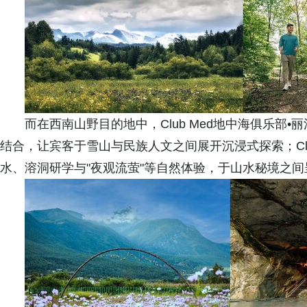
而在西南山野目的地中，Club Med地中海俱乐部
结合，让宾客于雪山与民族人文之间展开沉浸式探索；Clu
水、溶洞研学与"夜观流萤"等自然体验，于山水秘境之