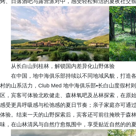
烤、日落酒吧与露营派对中，感受轻松鲜活的夏夜社交
从长白山到桂林，解锁国内差异化山野体验
在中国，地中海俱乐部持续以不同地域风貌，打造
村的山系活力，Club Med 地中海俱乐部•长白山度假
区，宾客可体验北欧健走、森林氧吧及丛林探索，在原始森
感受更具呼吸感与松弛感的夏日节奏；亲子家庭亦可通
体验。结束一天的山野探索后，宾客还可前往掩映于森
味，在山林清风与自然疗愈氛围中，享受贴近自然的的