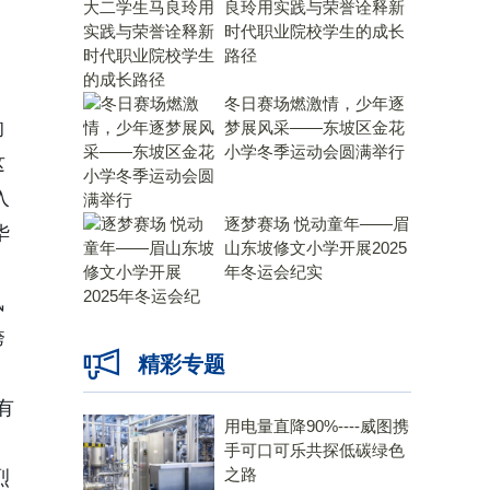
良玲用实践与荣誉诠释新
时代职业院校学生的成长
路径
冬日赛场燃激情，少年逐
的
梦展风采——东坡区金花
小学冬季运动会圆满举行
这
入
逐梦赛场 悦动童年——眉
华
山东坡修文小学开展2025
年冬运会纪实
风
跨
精彩专题
有
用电量直降90%----威图携
手可口可乐共探低碳绿色
之路
烈