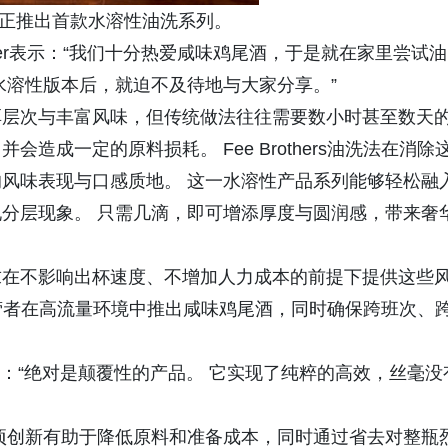
ers正推出首款水溶性油洗系列。
Spacher表示：“我们十分热爱咸味鸡尾酒，于是就在家里尝试油
水溶性版本后，就迫不及待地与大家分享。”
厚层次与丰富风味，但传统做法往往需要数小时甚至数天
成一定的原料损耗。 Fee Brothers油洗法在消除
风味表现与口感质地。 这一水溶性产品系列能够轻松融
分层现象。 只需几滴，即可增添厚度与圆润感，带来奢
求在不影响出杯速度、不增加人力成本的前提下提供这些
帮助经营者在高流量环境中推出咸味鸡尾酒，同时确保跨班次、
reen说道：“绝对是颠覆性的产品。 它实现了纯粹的高效，丝毫没
项创新有助于降低原料和准备成本，同时通过省去对整瓶