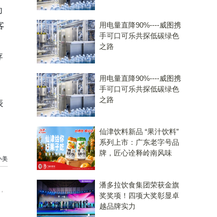
助
客
用电量直降90%----威图携
手可口可乐共探低碳绿色
之路
存
用电量直降90%----威图携
手可口可乐共探低碳绿色
之路
表
仙津饮料新品 “果汁饮料”
系列上市：广东老字号品
牌，匠心诠释岭南风味
小美
潘多拉饮食集团荣获金旗
，
奖奖项！四项大奖彰显卓
越品牌实力