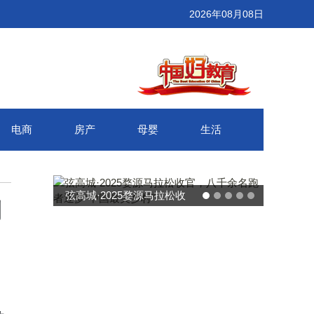
2026年08月08日
电商
房产
母婴
生活
弦高城·2025婺源马拉松收
制
官，八千余名跑者逐梦“中国
最美乡村”