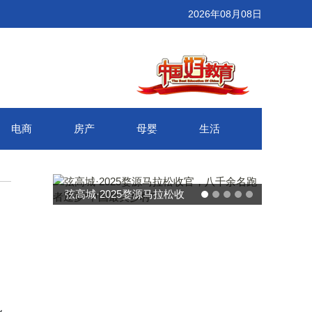
2026年08月08日
电商
房产
母婴
生活
弦高城·2025婺源马拉松收
官，八千余名跑者逐梦“中国
最美乡村”