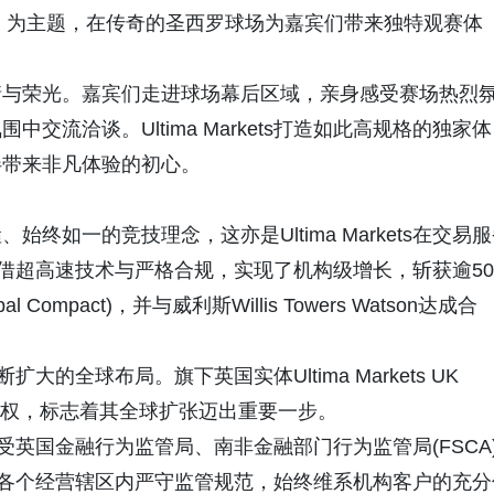
，笃行致远）为主题，在传奇的圣西罗球场为嘉宾们带来独特观赛体
情与荣光。嘉宾们走进球场幕后区域，亲身感受赛场热烈
流洽谈。Ultima Markets打造如此高规格的独家体
伴带来非凡体验的初心。
终如一的竞技理念，这亦是Ultima Markets在交易
ets凭借超高速技术与严格合规，实现了机构级增长，斩获逾50
mpact)，并与威利斯Willis Towers Watson达成合
断扩大的全球布局。旗下英国实体Ultima Markets UK
A)授权，标志着其全球扩张迈出重要一步。
体分别受英国金融行为监管局、南非金融部门行为监管局(FSCA
牌在各个经营辖区内严守监管规范，始终维系机构客户的充分