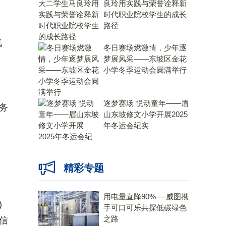
良玲用实践与荣誉诠释新
时代职业院校学生的成长
路径
氛
冬日赛场燃激情，少年逐
梦展风采——东坡区金花
小学冬季运动会圆满举行
逐梦赛场 悦动童年——眉
服务
山东坡修文小学开展2025
年冬运会纪实
精彩专题
用电量直降90%----威图携
)
手可口可乐共探低碳绿色
之路
信