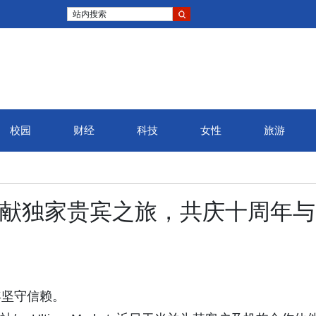
站内搜索
校园
财经
科技
女性
旅游
圣西罗呈献独家贵宾之旅，共庆十周年与
年坚守信赖。