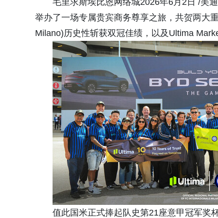
毛里求斯埃比恩网络城2026年6月2日 /美通社/
举办了一场专属贵宾商务尊享之旅，共贺两大重要里程碑
Milano)历史性斩获双冠佳绩，以及Ultima Mar
值此国米正式捧起队史第21座意甲冠军奖杯及第10