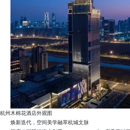
杭州木棉花酒店外观图
焕新迭代，空间美学融萃杭城文脉