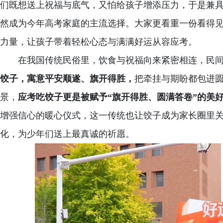
们既想送上祝福与底气，又怕给孩子增添压力，于是兼
然成为今年高考家庭的主流选择。大家更看重一份看得
力量，让孩子带着轻松心态与满满好运从容应考。
在我国传统民俗里，饮食与祝福向来紧密相连，民
饺子，寓意平安顺遂、旗开得胜，
把牵挂与期盼都包进
景，
应考吃饺子更是被赋予
“旗开得胜、圆满答卷”的美
增强信心的暖心仪式，这一传统也让饺子成为家长圈里
化，为少年们送上最真诚的祈愿。