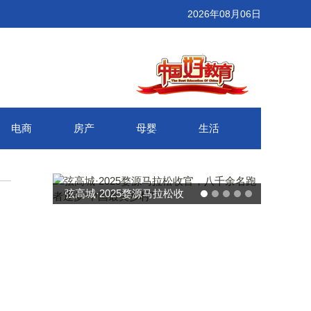
2026年08月06日
电商
房产
母婴
生活
弦高城·2025婺源马拉松收
武汉百联
官，八千余名跑者逐梦“中国
接新消费
最美乡村”