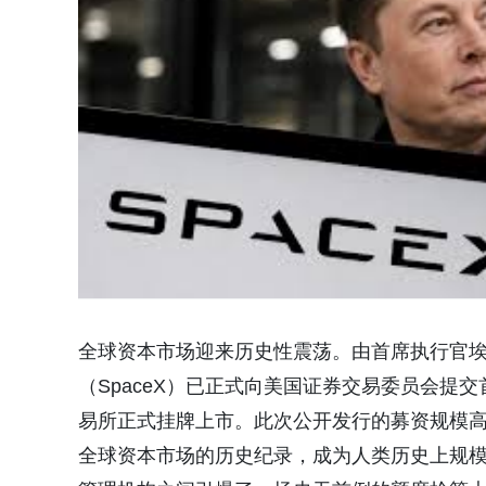
全球资本市场迎来历史性震荡。由首席执行官
（
SpaceX
）已正式向美国证券交易委员会提交
易所正式挂牌上市。此次公开发行的募资规模
全球资本市场的历史纪录，成为人类历史上规