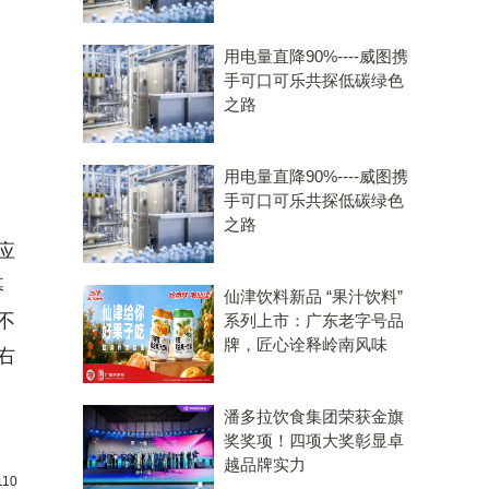
用电量直降90%----威图携
手可口可乐共探低碳绿色
之路
用电量直降90%----威图携
手可口可乐共探低碳绿色
之路
应
募
仙津饮料新品 “果汁饮料”
不
系列上市：广东老字号品
牌，匠心诠释岭南风味
右
潘多拉饮食集团荣获金旗
奖奖项！四项大奖彰显卓
越品牌实力
10