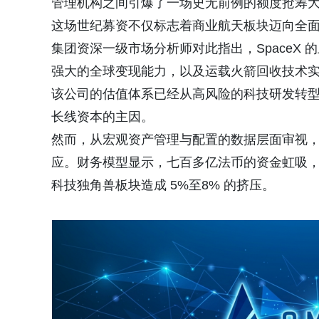
管理机构之间引爆了一场史无前例的额度抢筹
这场世纪募资不仅标志着商业航天板块迈向全
集团资深一级市场分析师对此指出，
SpaceX
的
强大的全球变现能力，以及运载火箭回收技术
该公司的估值体系已经从高风险的科技研发转
长线资本的主因。
然而，从宏观资产管理与配置的数据层面审视
应。财务模型显示，七百多亿法币的资金虹吸
科技独角兽板块造成
5%
至
8%
的挤压。