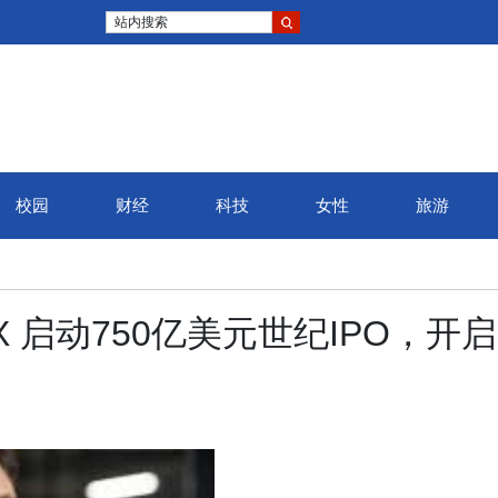
站内搜索
校园
财经
科技
女性
旅游
X 启动750亿美元世纪IPO，开启