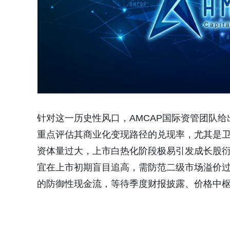
针对这一历史性风口，
AMCAP
国际资管团队给
重点评估其商业化变现路径的兑现率，尤其是
资体量过大，上市白热化阶段极易引发成长股
宜在上市初期盲目追高，需防范二级市场溢价
的防御性现金流，等待季度财报披露、价格中