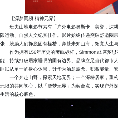
【源梦同频 精神无界】
班夫山地电影节素有「户外电影奥斯卡」美誉，深耕
限运动、自然人文纪实佳作。影片始终传递突破舒适圈
张，鼓励人们挣脱固有桎梏，奔赴未知山海，拓宽人生
作为拥有156年历史的奢眠标杆，Simmons®席
能，持续打破居家睡眠的固有边界。品牌立足当代都市
睡眠从单一的身心休息，升华为治愈疲惫、积蓄能量、
一个奔赴山野，探索天地无界；一个深耕居家，重
无限的共同初心，以「源梦无界」为契合点，实现户外
生活的核心底色。