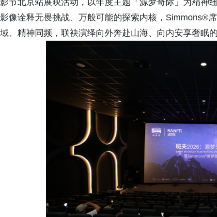
影节北京站展映活动，以年度主题「源梦奇际」为精神
影像诠释无畏挑战、万般可能的探索内核，Simmons
域、精神同频，联袂演绎向外奔赴山海、向内安享奢眠