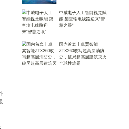
中威电子人工智能视觉赋
能 架空输电线路迎来“智
慧之眼”
国内首套丨卓翼智能
ZTX260改写超高层消防
史，破局超高层建筑灭火
全球性难题
外
最
；
舒