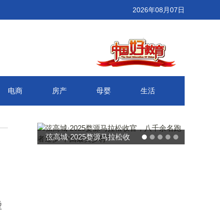
2026年08月07日
电商
房产
母婴
生活
武汉百联奥莱年度感恩季 承
接新消费势能 推动城市年末
消费增长
烫