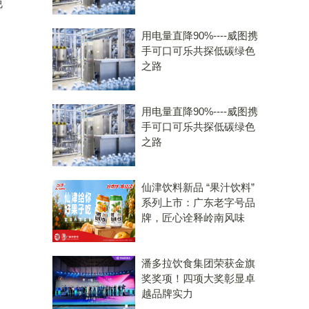
晚
用电量直降90%----威图携
手可口可乐共探低碳绿色
之路
用电量直降90%----威图携
手可口可乐共探低碳绿色
之路
仙津饮料新品 “果汁饮料”
系列上市：广东老字号品
牌，匠心诠释岭南风味
潘多拉饮食集团荣获金旗
奖奖项！四项大奖彰显卓
越品牌实力