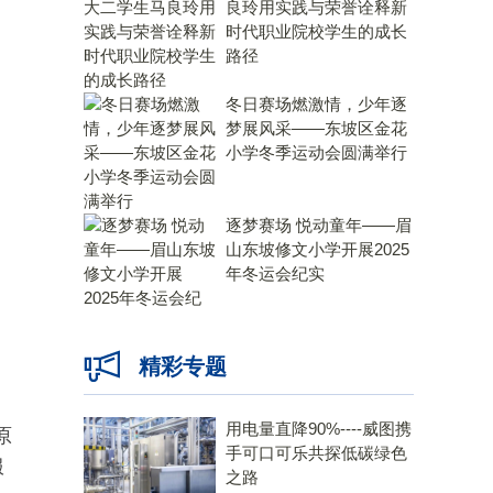
良玲用实践与荣誉诠释新
时代职业院校学生的成长
路径
冬日赛场燃激情，少年逐
梦展风采——东坡区金花
小学冬季运动会圆满举行
逐梦赛场 悦动童年——眉
山东坡修文小学开展2025
年冬运会纪实
精彩专题
用电量直降90%----威图携
原
手可口可乐共探低碳绿色
服
之路