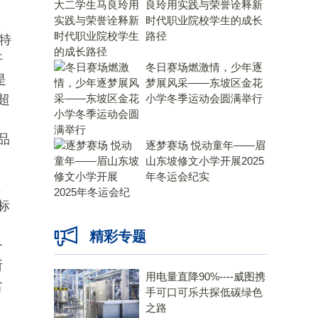
良玲用实践与荣誉诠释新
恩
时代职业院校学生的成长
路径
特
开
冬日赛场燃激情，少年逐
是
梦展风采——东坡区金花
超
小学冬季运动会圆满举行
品
逐梦赛场 悦动童年——眉
山东坡修文小学开展2025
年冬运会纪实
粗
标
。
精彩专题
一
所
用电量直降90%----威图携
含
手可口可乐共探低碳绿色
之路