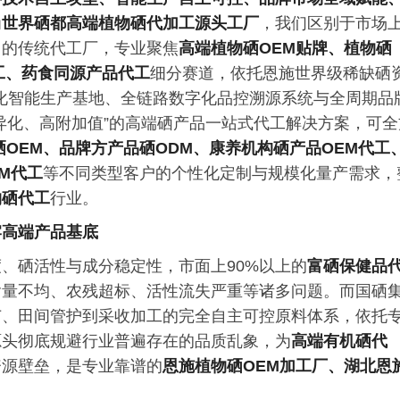
为
世界硒都高端植物硒代加工源头工厂
，我们区别于市场
力的传统代工厂，专业聚焦
高端植物硒OEM贴牌、植物硒
代工、药食同源产品代工
细分赛道，依托恩施世界级稀缺硒
准化智能生产基地、全链路数字化品控溯源系统与全周期品
异化、高附加值”的高端硒产品一站式代工解决方案，可全
OEM、品牌方产品硒ODM、康养机构硒产品OEM代工
M代工
等不同类型客户的个性化定制与规模化量产需求，
物硒代工
行业。
牢高端产品基底
、硒活性与成分稳定性，市面上90%以上的
富硒保健品
含量不均、农残超标、活性流失严重等诸多问题。而国硒
苗、田间管护到采收加工的完全自主可控原料体系，依托
源头彻底规避行业普遍存在的品质乱象，为
高端有机硒代
资源壁垒，是专业靠谱的
恩施植物硒OEM加工厂、湖北恩