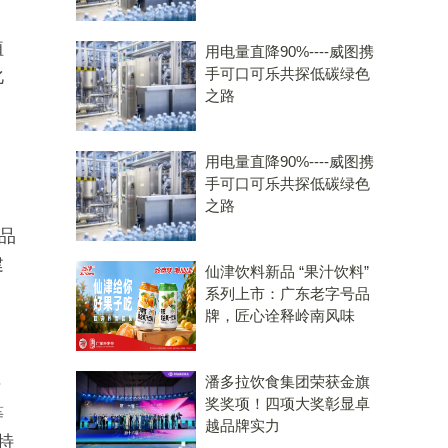
，
植
用电量直降90%----威图携
手可口可乐共探低碳绿色
化
之路
、
用电量直降90%----威图携
手可口可乐共探低碳绿色
之路
品
建
仙津饮料新品 “果汁饮料”
系列上市：广东老字号品
牌，匠心诠释岭南风味
潘多拉饮食集团荣获金旗
请
奖奖项！四项大奖彰显卓
等
越品牌实力
特