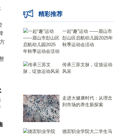
上
精彩推荐
资
一起“趣”运动 ——眉山市
牌
彭山区启航幼儿园2025年
方
秋季运动会活动
、
整
传承三苏文脉，绽放运动
风采
代
走进大健康时代：从理念
集
到市场的养生新探索
专
施
德宏职业学院大二学生马