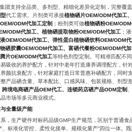
集团支持全品类、多剂型、精细化差异化定制，完整覆
剂型
代工需求。片剂类可承接
植物硒片OEM/ODM代加工
OEM/ODM代加工定制
；粉剂类可做
植物硒粉OEM/OD
EM/ODM代加工、植物硒提取物粉OEM/ODM代加工
；液
液OEM/ODM代加工、弹性蛋白植物硒饮料OEM/ODM
物硒胶囊OEM/ODM代加工、富硒代餐粉OEM/ODM代加
腾片OEM/ODM代加工
等特色剂型定制。可精准匹配不同
和易吸收的养护配方，针对中老年打造康养调理配方，针
造养颜抗衰配方，针对家庭打造日常普惠补硒配方，同时
调整产品硒含量、草本配比、口感风味、包装规格、剂型
、跨境电商硒产品OEM代工、连锁药店硒产品ODM定制
礼品市场等多元商业模式。
质与全量级产能
系，生产硬件对标药品级GMP生产规范，区别于普通食
产、标准化管控、柔性化接单、规模化量产”四位一体。既