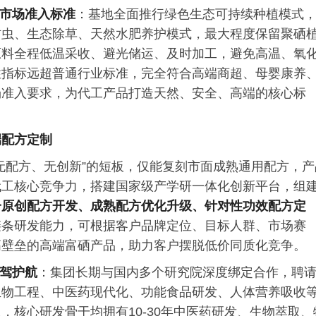
端市场准入标准
：基地全面推行绿色生态可持续种植模式
防虫、生态除草、天然水肥养护模式，最大程度保留聚硒
原料全程低温采收、避光储运、及时加工，避免高温、氧
性指标远超普通行业标准，完全符合高端商超、母婴康养
场准入要求，为代工产品打造天然、安全、高端的核心标
端配方定制
无配方、无创新”的短板，仅能复刻市面成熟通用配方，产
代工核心竞争力，搭建国家级产学研一体化创新平台，组
一原创配方开发、成熟配方优化升级、针对性功效配方定
链条研发能力，可根据客户品牌定位、目标人群、市场赛
高壁垒的高端富硒产品，助力客户摆脱低价同质化竞争。
保驾护航
：集团长期与国内多个研究院深度绑定合作，聘
生物工程、中医药现代化、功能食品研发、人体营养吸收
，核心研发骨干均拥有10-30年中医药研发、生物萃取、