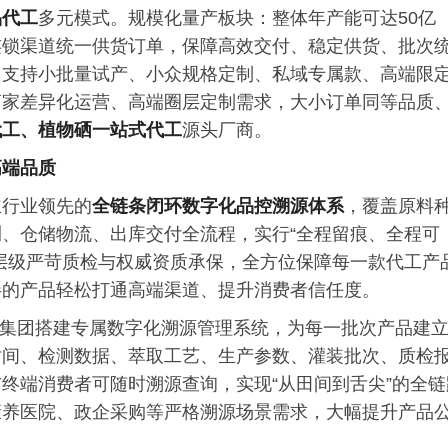
品代工
多元模式。规模化量产板块：整体年产能可达50亿
连锁渠道统一供货订单，保障高效交付、稳定供货、批次
，支持小批量试产、小众规格定制、私域专属款、高端限
商家差异化运营、高端圈层定制需求，大小订单同等品质
代工、植物硒一站式代工
源头厂商。
高端品质
立行业领先的
全链条闭环数字化品控溯源体系
，覆盖原料
、仓储物流、出库交付全流程，实行“全程留痕、全程可
层级严苛质检与权威资质承保，全方位保障每一款代工产
伴的产品轻松打通高端渠道、提升消费者信任度。
集团搭建专属数字化溯源管理系统，为每一批次产品建
时间、检测数据、萃取工艺、生产参数、灌装批次、质检
终端消费者可随时溯源查询，实现“从田间到舌尖”的全链
康养医院、政企采购等严格溯源场景需求，大幅提升产品