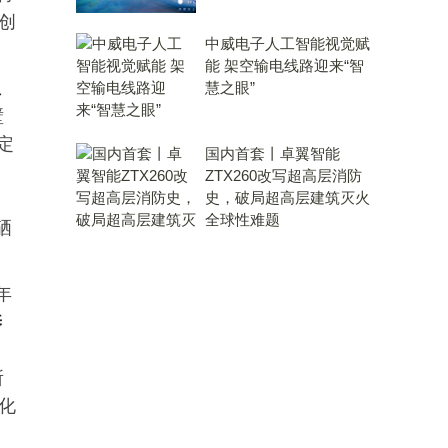
创
中威电子人工智能视觉赋
能 架空输电线路迎来“智
温
慧之眼”
壁
定
国内首套丨卓翼智能
ZTX260改写超高层消防
史，破局超高层建筑灭火
全球性难题
硒
年
养
、
所
化