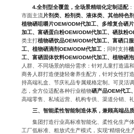
4.全剂型全覆盖，全场景精细化定制适配
：
市面主流
片剂类、粉剂类、液体类、其他特色
植物硒咀嚼片OEM/ODM代加工、多维复合硒片
加工、富硒蛋白粉OEM/ODM代加工、硒肽粉O
类主打
植物硒饮品OEM/ODM代加工、富硒口服
工、植物硒滴剂OEM/ODM代加工
；同时支持
植
工、富硒固体饮料OEM/ODM代加工、植物硒泡
人群、不同场景的细分需求：针对儿童打造温
商务人群打造便捷轻奢养生配方，针对女性打
持高端礼盒、节庆礼品专属规格定制。可灵活
态，全方位适配各种行业植物
硒产品OEM代工
高端零售、私域运营、机构专供、渠道分销、
三、智能柔性智能制造体系，兼顾高端品
集团打造行业高标准智能化、柔性化生产体
工厂低标准、粗放式生产模式，实现“精细化生