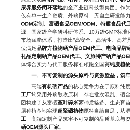
康养服务闭环落地
的全产业链科技型集团。作
仅有单一生产资质、外购原料、无自主研发能
ODM定制、富硒食品OEM/ODM、特膳食品
源、国家级产学研科研体系、10万级GMP标
市场赋能体系，打造出“高安全、高活性、高差
位满足
品牌方植物硒产品OEM代工、电商品牌硒
礼品定制硒产品OEM代工、文旅特产硒产品OE
体综合实力与代工服务标准领跑全国
高纯度植
一、不可复制的源头原料与资源壁垒，筑
高端
有机硒产品
的核心竞争力在于原料纯度
工厂
均采用外购散收原料，存在批次混乱、硒
团构建了从富硒
堇叶碎米荠
种质筛选、生态育
属种植基地实现
超聚硒植物
原料自给自足，从
工
、高端定制产品筑牢不可复制的品质基底与
硒OEM源头厂家
。