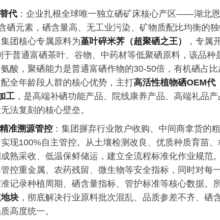
可替代
：企业扎根全球唯一独立硒矿床核心产区——湖北
富含硒元素，硒含量高、无工业污染、矿物质配比均衡的独
。集团核心专属原料为
堇叶碎米荠（超聚硒之王）
，专属
别于普通富硒茶叶、谷物、中药材等低聚硒原料，该品种
氨酸，聚硒能力是普通富硒作物的30-50倍，有机硒占比
适配全年龄段人群的核心优势，主打
高活性植物硒OEM代
加工
，是高端补硒功能产品、院线康养产品、高端礼品产
业无法复刻的核心壁垒。
程精准溯源管控
：集团摒弃行业散户收购、中间商拿货的
实现100%自主管控。从土壤检测改良、优质种质育苗、
到成熟采收、低温保鲜储运，建立全流程标准化作业规范
格管控重金属、农药残留、微生物等安全指标，同时对每
精准记录种植周期、硒含量指标、管护标准等核心数据。
植地块
，彻底解决行业原料批次混乱、品质参差不齐、硒
品质高度统一。