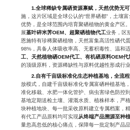
1.全球稀缺专属硒资源禀赋，天然优势无
施，这片区域是全球公认的“世界硒都”，土壤
优势，是全球范围内培育聚硒植物的黄金产区
展
堇叶碎米荠OEM、超聚硒植物代工
业务，区
恩施特有珍稀聚硒植物，天然富集高活性硒代蛋
98%，具备人体吸收率高、无蓄积毒性、温和
工、天然植物硒OEM代工、有机硒原料OEM代
的顶级原料，资源稀缺性与原料优越性形成行
2.自有千亩级标准化生态种植基地，全流
放模式，自建千亩级标准化专属富硒种植基地，
准化移栽、水肥一体化管护、病虫害绿色防控
基地定期送检土壤、灌溉水质、植株样本，严
块种植地块、每一批采收原料建立专属档案，
有代工产品原料均可实现
从终端产品溯源至种
量忽高忽低的核心痛点，保障每一批定制产品