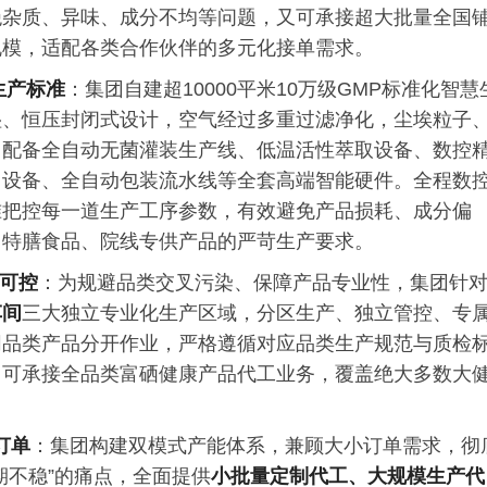
绝杂质、异味、成分不均等问题，又可承接超大批量全国
规模，适配各类合作伙伴的多元化接单需求。
生产标准
：集团自建超10000平米10万级GMP标准化智慧
湿、恒压封闭式设计，空气经过多重过滤净化，尘埃粒子
。配备全自动无菌灌装生产线、低温活性萃取设备、数控
口设备、全自动包装流水线等全套高端智能硬件。全程数
准把控每一道生产工序参数，有效避免产品损耗、成分偏
、特膳食品、院线专供产品的严苛生产要求。
规可控
：为规避品类交叉污染、保障产品专业性，集团针
车间
三大独立专业化生产区域，分区生产、独立管控、专
同品类产品分开作业，严格遵循对应品类生产规范与质检
，可承接全品类富硒健康产品代工业务，覆盖绝大多数大
订单
：集团构建双模式产能体系，兼顾大小订单需求，彻
期不稳”的痛点，全面提供
小批量定制代工、大规模生产代