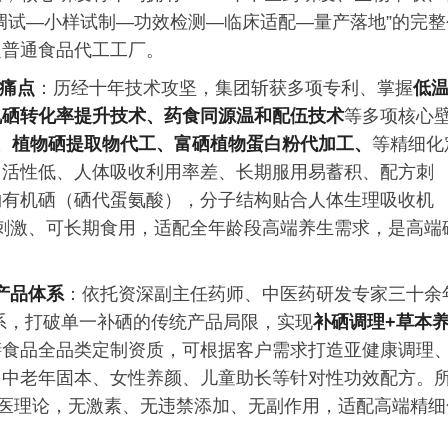
调试—小样试制—功效检测—临床适配—量产落地”的完整
超普通食品代工工厂。
业痛点
：历经十年技术攻坚，集团斩获多项专利、掌握
低
机硒转化率提升技术、药食同源温和配伍技术
等多项核心
M、植物硒提取物代工、富硒植物蛋白粉代加工、
等精细化
、活性低、人体吸收利用率差、长期服用易蓄积、配方刺
物有机硒（硒代蛋氨酸），分子结构贴合人体生理吸收机
不刺激、可长期食用，适配全年龄段高端养生需求，是高端
产品体系
：依托资深副主任药师、中医药研发专家三十余
体系，打破单一补硒的传统产品局限，实现
补硒调理+草本
膳食品全品类定制资质，可根据客户需求打造亚健康调理
、中老年固本、女性养颜、儿童助长等针对性功效配方。
中医理论，无激素、无违禁添加、无副作用，适配高端精细