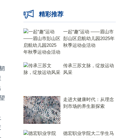
精彩推荐
；
一起“趣”运动 ——眉山市
彭山区启航幼儿园2025年
秋季运动会活动
传承三苏文脉，绽放运动
韧
风采
里
出
望
走进大健康时代：从理念
到市场的养生新探索
上
废
德宏职业学院大二学生马
头