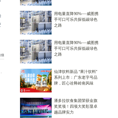
用电量直降90%----威图携
华
手可口可乐共探低碳绿色
变
之路
用电量直降90%----威图携
手可口可乐共探低碳绿色
之路
佳佳
仙津饮料新品 “果汁饮料”
，
系列上市：广东老字号品
牌，匠心诠释岭南风味
潘多拉饮食集团荣获金旗
奖奖项！四项大奖彰显卓
越品牌实力