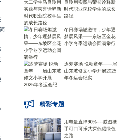
良玲用实践与荣誉诠释新
时代职业院校学生的成长
路径
在
简
冬日赛场燃激情，少年逐
梦展风采——东坡区金花
小学冬季运动会圆满举行
炼
正
逐梦赛场 悦动童年——眉
山东坡修文小学开展2025
年冬运会纪实
绝
精彩专题
中
用电量直降90%----威图携
手可口可乐共探低碳绿色
之路
通