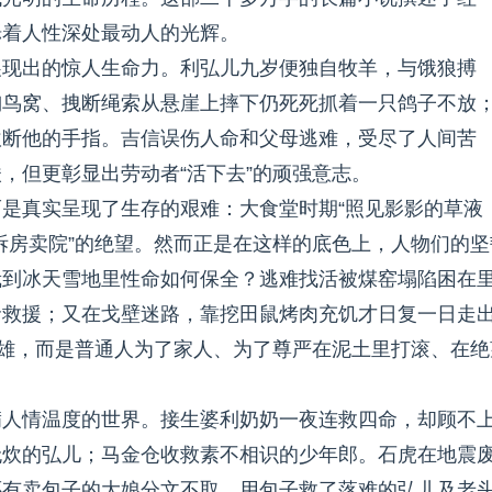
烁着人性深处最动人的光辉。
展现出的惊人生命力。利弘儿九岁便独自牧羊，与饿狼搏
掏鸟窝、拽断绳索从悬崖上摔下仍死死抓着一只鸽子不放
砍断他的手指。吉信误伤人命和父母逃难，受尽了人间苦
，但更彰显出劳动者“活下去”的顽强意志。
是真实呈现了生存的艰难：大食堂时期“照见影影的草液
“拆房卖院”的绝望。然而正是在这样的底色上，人物们的坚
栽到冰天雪地里性命如何保全？逃难找活被煤窑塌陷困在
命救援；又在戈壁迷路，靠挖田鼠烤肉充饥才日复一日走
英雄，而是普通人为了家人、为了尊严在泥土里打滚、在绝
满人情温度的世界。接生婆利奶奶一夜连救四命，却顾不
无炊的弘儿；马金仓收救素不相识的少年郎。石虎在地震
还有卖包子的大娘分文不取，用包子救了落难的弘儿及老