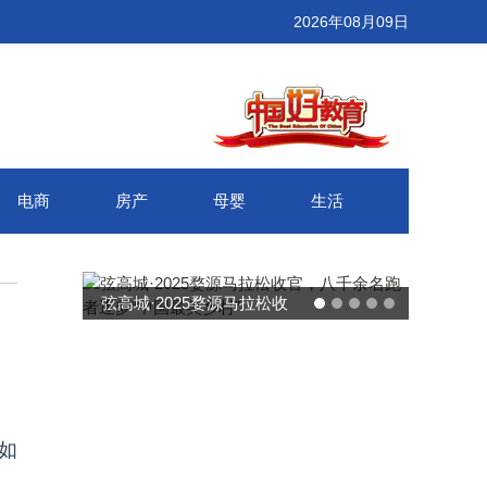
2026年08月09日
电商
房产
母婴
生活
弦高城·2025婺源马拉松收
官，八千余名跑者逐梦“中国
最美乡村”
，
如