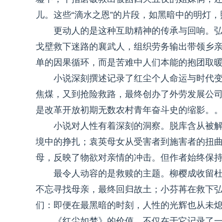
儿。这些“滴水之恩”的片段，如黑暗中的明灯
更动人的是这种互助精神的传承与回响。
戈壁救下迷路的襄武人，组织劳务输出带领乡亲
单的因果循环，而是苦难中人们本能的抱团取
小说深刻撰述记录了红尘个人命运与时代
焦煤，又到抢险救路，最终创办了外劳发展公
是改革开放初期无数农村青年奋斗史的缩影。
小说对人性有着深刻的洞察。脱库含从被
境中的挣扎；袁英母女从受害者到施害者的扭
母，反映了物欲对亲情的冲击。但作者始终保持
最令人动容的是救赎的主题。柳樱成收留
不忘寻找母亲，最终回归故土；小芬苒在救下
们：即便在最黑暗的时刻，人性的光辉也从未
《红尘如梦》的价值，不仅在于它记录了