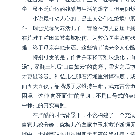
尘，虽不乏命运的残酷与生活的艰辛，但更闪
小说最打动人心的，是主人公们在绝境中
斗；瑞雪父母为养活儿子，冒险在万丈悬崖上
在荒滩里灌田鼠被毒蛇咬伤、为救命医生及时
难，终于母亲弃他未还。这些情节读来令人心酸
特别可贵的是，作者并未将苦难浪漫化，而
汤”，深翻土地后“山白如云”的贫瘠，雪灾之后
才更显珍贵。利弘儿在卵石河滩里滑掉鞋底，
面五天五夜，靠喝骡子尿维持生命，武元吉舍
困境。这种“向死而生”的坚韧，不是口号式的
中挣扎的真实写照。
在严酷的时代背景下，小说构建了一个充
自家儿媳分娩；豌梅儿偷拿家中玉米救济断顿
墟中，十指磨破救出被困四天五夜的姐妹俩；