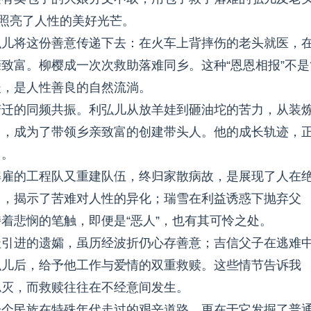
，照亮了人性的美好光芒。
弘儿将这份善意传递下去：在火车上背摔伤的老头就医，
致富。柳樱成一次次救助落难同乡。这种“恩恩相报”不是
暖，是人性善良的自然流淌。
变迁的同频共振。利弘儿从放羊娃到砸油坨的苦力，从装
司，成为了带领乡亲致富的创建带头人。他的成长轨迹，
。。
解雇的工程队又重建队伍，终归家散病故，是展现了人在
曲，揭示了苦难对人性的异化；瑞雪在利益诱惑下抛弃父
着悲悯的笔触，即便是“恶人”，也有其可怜之处。
杜引进的遗孀，虽历经波折仍心存善意；吉信父子在逃难
弘儿后，给予他工作与爱情的双重救赎。这些情节告诉我
熄灭，而救赎往往在不经意间发生。
一个民族在特殊年代走过的艰辛道路，更在于它发掘了普