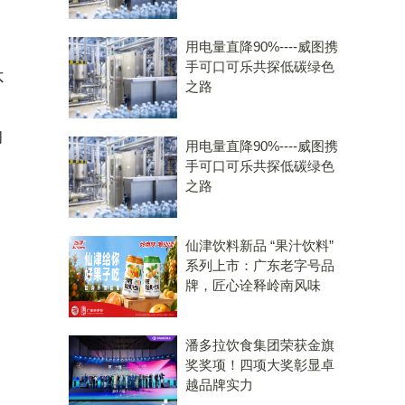
用电量直降90%----威图携
手可口可乐共探低碳绿色
不
之路
彻
用电量直降90%----威图携
手可口可乐共探低碳绿色
之路
仙津饮料新品 “果汁饮料”
系列上市：广东老字号品
牌，匠心诠释岭南风味
潘多拉饮食集团荣获金旗
奖奖项！四项大奖彰显卓
越品牌实力