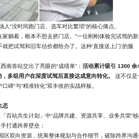
场人“没时间跑门店、选车对比繁琐”的核心痛点。
在家躺着，根本不想去挤门店。”一位刚刚体验完试驾的新
手就把试驾和旧车估价都给办了。这种‘直接送上门’的服
西南首站交出了亮眼的“成绩单”：
活动累计吸引 1300 余
互动，多组用户在深度试驾后直接达成意向转化。
这不仅是
口碑”与“精准转化”双丰收的实战样板。
生态
「百站共生计划」中“品牌共建、资源共享、业务共荣”核
联手打通跨界壁垒：
园区双向资源，统筹整体规划与合作细节，破除跨界沟通