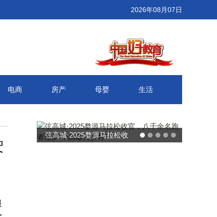
2026年08月07日
电商
房产
母婴
生活
武汉百联奥莱年度感恩季 承
驶
接新消费势能 推动城市年末
消费增长
服