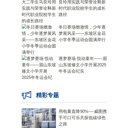
良玲用实践与荣誉诠释新
、
时代职业院校学生的成长
路径
冬日赛场燃激情，少年逐
梦展风采——东坡区金花
小学冬季运动会圆满举行
逐梦赛场 悦动童年——眉
山东坡修文小学开展2025
年冬运会纪实
精彩专题
用电量直降90%----威图携
手可口可乐共探低碳绿色
之路