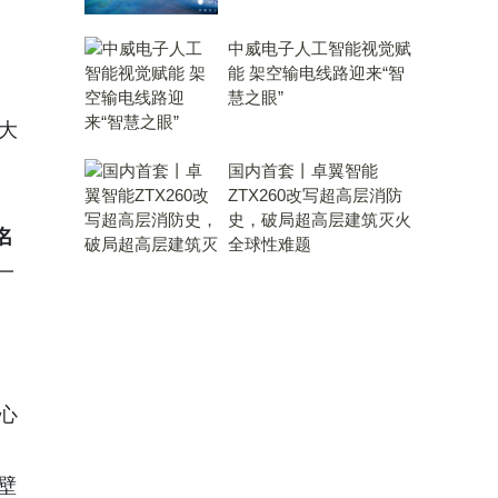
中威电子人工智能视觉赋
能 架空输电线路迎来“智
慧之眼”
大
国内首套丨卓翼智能
ZTX260改写超高层消防
史，破局超高层建筑灭火
名
全球性难题
一
心
壁