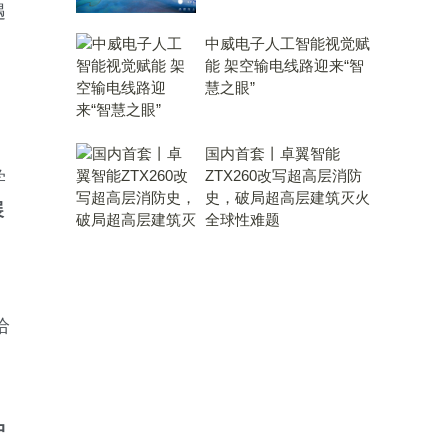
遇
中威电子人工智能视觉赋
能 架空输电线路迎来“智
慧之眼”
国内首套丨卓翼智能
ZTX260改写超高层消防
学
史，破局超高层建筑灭火
展
全球性难题
给
中