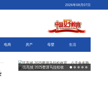
2026年08月07日
电商
房产
母婴
生活
025婺源马拉松收
武汉百联奥莱年度感恩季 承
热
名跑者逐梦“中国
接新消费势能 推动城市年末
美乡村”
消费增长