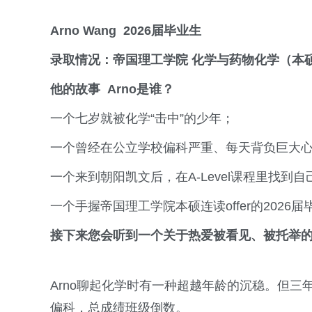
Arno Wang
2026届毕业
生
录取情况
：
帝国理工学院
化学与药物化学（本
他的故事
Arno是谁？
一个七岁就被化学“击中”的少年；
一个曾经在公立学校偏科严重、每天背负巨大
一个来到朝阳凯文后，在A-Level课程里找
一个手握帝国理工学院本硕连读offer的2026届
接下来您会听到一个关于热爱被看见、被托举
Arno聊起化学时有一种超越年龄的沉稳。但三
偏科，总成绩班级倒数。