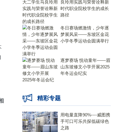
良玲用实践与荣誉诠释新
时代职业院校学生的成长
路径
冬日赛场燃激情，少年逐
梦展风采——东坡区金花
小学冬季运动会圆满举行
不
自
逐梦赛场 悦动童年——眉
山东坡修文小学开展2025
年冬运会纪实
精彩专题
相
用电量直降90%----威图携
手可口可乐共探低碳绿色
之路