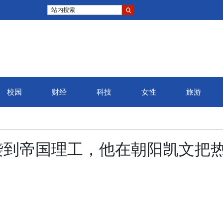
站内搜索
校园
财经
科技
女性
旅游
弦高城·2
袭到帝国理工，他在朝阳凯文把
官，八千余
最