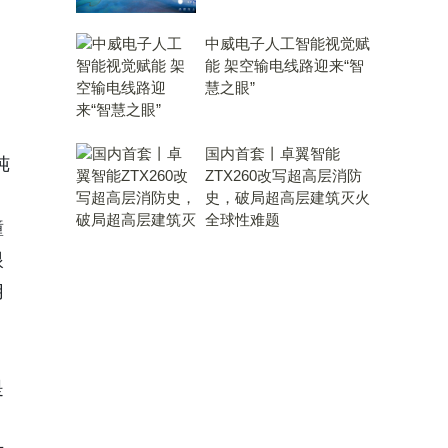
中威电子人工智能视觉赋
能 架空输电线路迎来“智
慧之眼”
国内首套丨卓翼智能
纯
ZTX260改写超高层消防
史，破局超高层建筑灭火
全球性难题
瞳
眼
用
、
是