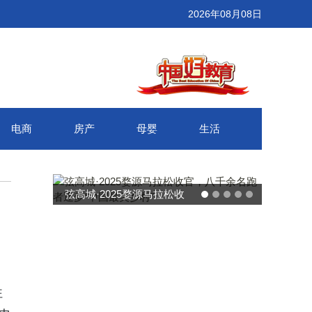
2026年08月08日
电商
房产
母婴
生活
武汉百联奥莱年度感恩季 承
接新消费势能 推动城市年末
消费增长
往