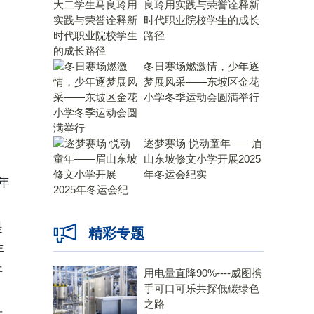
良玲用实践与荣誉诠释新
时代职业院校学生的成长
路径
冬日赛场燃激情，少年逐
梦展风采——东坡区金花
小学冬季运动会圆满举行
逐梦赛场 悦动童年——眉
山东坡修文小学开展2025
年冬运会纪实
年
是
精彩专题
年
开
用电量直降90%----威图携
手可口可乐共探低碳绿色
之路