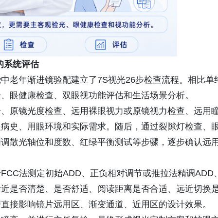
的系统评估
中老年渐进镜验配建立了7S视光26步检查流程。相比单
合、眼健康检查、双眼视功能评估和生活场景分析。
诊、原镜光度检查、远用裸眼视力或原镜视力检查、远用
眼病史、用眼环境和实际需求。随后，通过裂隙灯检查、
精调散光轴位和度数、红绿平衡测试等步骤，逐步确认远
CC法测定初始ADD、正负相对调节或推拉法精调ADD
看近是否清楚、是否舒适、阅读距离是否合适、远近切换
据直接影响镜片远用区、渐变通道、近用区的设计效果。