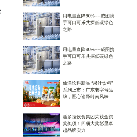
可
花
用电量直降90%----威图携
手可口可乐共探低碳绿色
之路
用电量直降90%----威图携
手可口可乐共探低碳绿色
之路
仙津饮料新品 “果汁饮料”
系列上市：广东老字号品
牌，匠心诠释岭南风味
潘多拉饮食集团荣获金旗
奖奖项！四项大奖彰显卓
越品牌实力