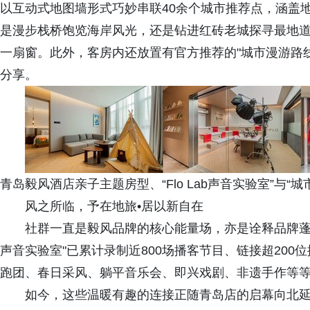
以互动式地图墙形式巧妙串联40余个城市推荐点，涵盖
是漫步栈桥饱览海岸风光，还是钻进红砖老城探寻最地道
一扇窗。此外，客房内还放置有官方推荐的"城市漫游路
分享。
青岛毅风酒店亲子主题房型、“Flo Lab声音实验室”与“城
风之所临，予在地旅•居以新自在
社群一直是毅风品牌的核心能量场，亦是诠释品牌蓬勃生
声音实验室"已累计录制近800场播客节目、链接超20
跑团、春日采风、躺平音乐会、即兴戏剧、非遗手作等
如今，这些温暖有趣的连接正随青岛店的启幕向北