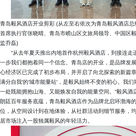
青岛毅风酒店开业剪彩 (从左至右依次为青岛毅风酒店
首席执行官张晓晴、青岛市崂山区文旅局领导、中国区
监乔磊)
"从去年夏天推出内地首作杭州毅风酒店，到接连走
一步我们都抱着同一个信念。青岛店的开业，是品牌发
心经济区已完成了初步布局，并开启了向北探索的新篇章
满分自我'的'城市能量站'，是毅风始终不变的初心。我
一处既能拥抱山海、又能焕发自我的能量空间。"毅风酒
朗廷百年服务底蕴，青岛毅风酒店作为品牌北启环渤海的
位，从空间设计到在地体验，从社群活动到细节服务，均
居市场注入一股独属毅风的年轻活力。