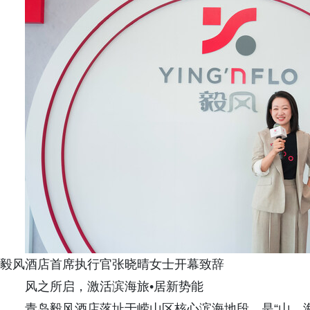
毅风酒店首席执行官张晓晴女士开幕致辞
风之所启，激活滨海旅•居新势能
青岛毅风酒店落址于崂山区核心滨海地段，是“山、