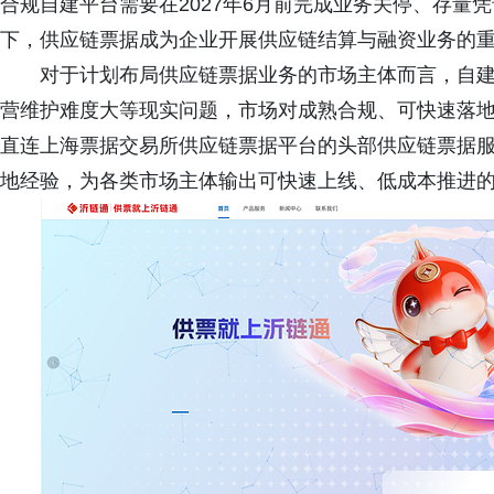
合规自建平台需要在2027年6月前完成业务关停、存量
下，供应链票据成为企业开展供应链结算与融资业务的
对于计划布局供应链票据业务的市场主体而言，自
营维护难度大等现实问题，市场对成熟合规、可快速落
直连上海票据交易所供应链票据平台的头部供应链票据
地经验，为各类市场主体输出可快速上线、低成本推进