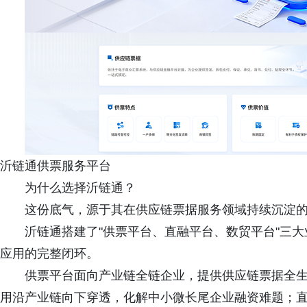
沂链通供票服务平台
为什么选择沂链通？
这份底气，源于其在供应链票据服务领域持续沉淀
沂链通搭建了"供票平台、直融平台、数贸平台"三
应用的完整闭环。
供票平台面向产业链全链企业，提供供应链票据全
用沿产业链向下穿透，化解中小微长尾企业融资难题；直