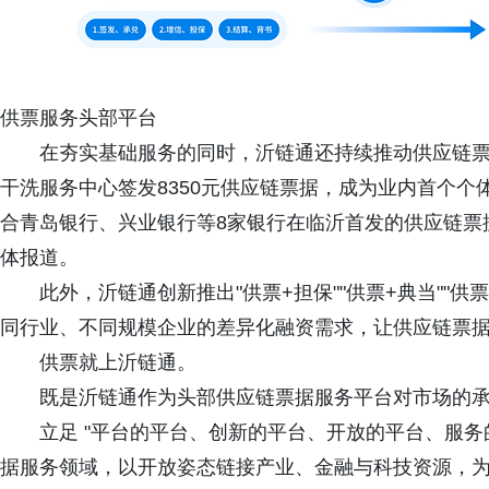
供票服务头部平台
在夯实基础服务的同时，沂链通还持续推动供应链票据
干洗服务中心签发8350元供应链票据，成为业内首个
合青岛银行、兴业银行等8家银行在临沂首发的供应链票
体报道。
此外，沂链通创新推出"供票+担保""供票+典当""供
同行业、不同规模企业的差异化融资需求，让供应链票
供票就上沂链通。
既是沂链通作为头部供应链票据服务平台对市场的
立足 "平台的平台、创新的平台、开放的平台、服
据服务领域，以开放姿态链接产业、金融与科技资源，