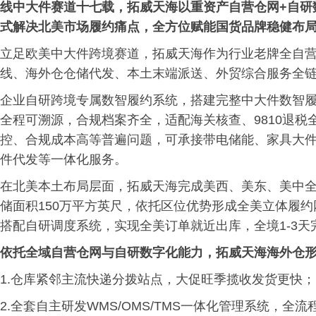
线中大件赛道十七载，拓威天海以重资产自营仓网+自研
式解决北美市场履约痛点，全方位赋能国货品牌稳健布
立足欧美中大件跨境赛道，拓威天海作为行业老牌全自
线、海外仓仓储代发、本土末端派送、外贸综合服务全
企业自研跨境专属数智履约系统，搭建完整中大件数智
全程可溯源，合规档案齐全，适配海关核查、9810退
控、合规成本高等普遍问题，可承接带电储能、家具大
件代发等一体化服务。
在北美本土布局层面，拓威天海完成美西、美东、美中
储面积150万平方英尺，依托区位优势形成全美立体履约网
搭配自研调度系统，实现全美订单就近出库，全境1-3
依托全域自营仓网与自研数字化能力，拓威天海海外仓
1.仓库紧邻主流快递分拨站点，大促旺季揽收发货更快；
2.全套自主研发WMS/OMS/TMS一体化管理系统，全