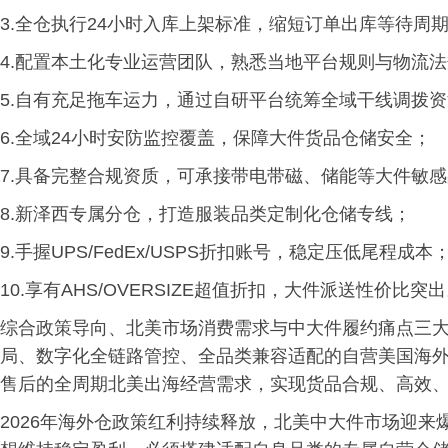
3.全仓执行24小时入库上架标准，缩短订单出库等待周
4.配置本土化专业运营团队，熟悉当地平台规则与物流
5.自有充足拖车运力，通过自研平台统筹全域干线调拨
6.全域24小时安防监控覆盖，保障大件货品仓储安全；
7.具备完整合规资质，可承接带电带磁、储能等大件敏
8.新泽西专属分仓，打造服装品类定制化仓储专线；
9.手握UPS/FedEx/USPS折扣账号，稳定压低尾程成本
10.享有AHS/OVERSIZE超值折扣，大件派送性价比突
综合政策导向、北美市场消费需求与中大件履约痛点三
局、数字化全链路管控、全品类兼容适配的自营美国海
售后的全周期北美出海经营需求，实现货品合规、高效
2026年海外仓政策红利持续释放，北美中大件市场迎