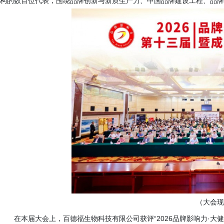
构的数百位代表，围绕品牌创新与新质生产力、中国品牌建设工程、品牌
（大会现
在本届大会上，百德福生物科技有限公司获评
“2026品牌影响力·