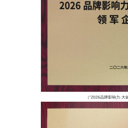
（
“2026品牌影响力·