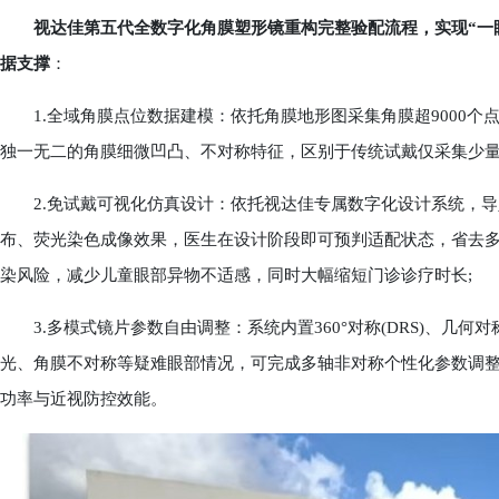
视达佳第五代全数字化角膜塑形镜重构完整验配流程，实现“一
据支撑
：
1.全域角膜点位数据建模：依托角膜地形图采集角膜超9000个
独一无二的角膜细微凹凸、不对称特征，区别于传统试戴仅采集少量
2.免试戴可视化仿真设计：依托视达佳专属数字化设计系统，导
布、荧光染色成像效果，医生在设计阶段即可预判适配状态，省去
染风险，减少儿童眼部异物不适感，同时大幅缩短门诊诊疗时长;
3.多模式镜片参数自由调整：系统内置360°对称(DRS)、几何对称
光、角膜不对称等疑难眼部情况，可完成多轴非对称个性化参数调
功率与近视防控效能。