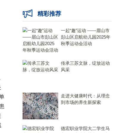
精彩推荐
一起“趣”运动 ——眉山市
彭山区启航幼儿园2025年
秋季运动会活动
传承三苏文脉，绽放运动
风采
。
炎
走进大健康时代：从理念
单
到市场的养生新探索
患
提
域
德宏职业学院大二学生马