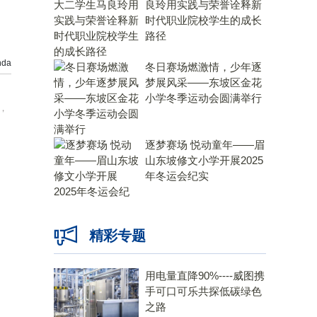
良玲用实践与荣誉诠释新
时代职业院校学生的成长
路径
da
冬日赛场燃激情，少年逐
梦展风采——东坡区金花
小学冬季运动会圆满举行
，
逐梦赛场 悦动童年——眉
山东坡修文小学开展2025
年冬运会纪实
精彩专题
用电量直降90%----威图携
手可口可乐共探低碳绿色
之路