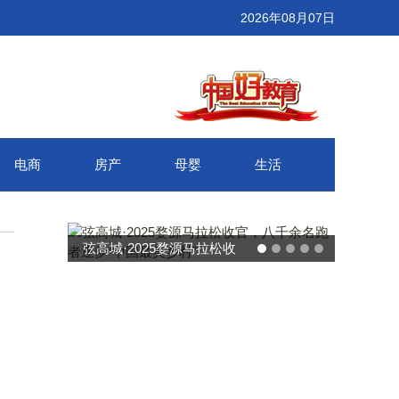
2026年08月07日
电商
房产
母婴
生活
弦高城·2025婺源马拉松收
官，八千余名跑者逐梦“中国
最美乡村”