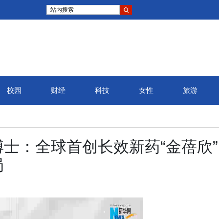
站内搜索
校园
财经
科技
女性
旅游
士：全球首创长效新药“金蓓欣”
局