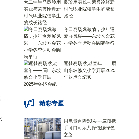
良玲用实践与荣誉诠释新
时代职业院校学生的成长
路径
冬日赛场燃激情，少年逐
梦展风采——东坡区金花
小学冬季运动会圆满举行
逐梦赛场 悦动童年——眉
山东坡修文小学开展2025
年冬运会纪实
率
精彩专题
化
用电量直降90%----威图携
手可口可乐共探低碳绿色
之路