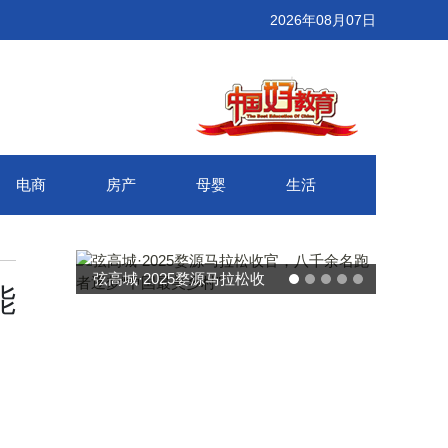
2026年08月07日
电商
房产
母婴
生活
弦高城·2025婺源马拉松收
能
官，八千余名跑者逐梦“中国
最美乡村”