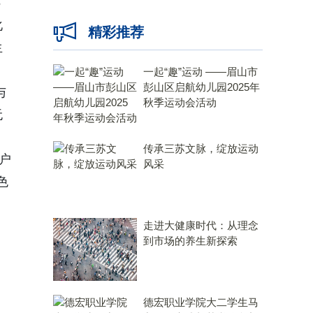
5
化
精彩推荐
生
一起“趣”运动 ——眉山市
彭山区启航幼儿园2025年
与
秋季运动会活动
无
传承三苏文脉，绽放运动
户
风采
色
。
走进大健康时代：从理念
到市场的养生新探索
德宏职业学院大二学生马