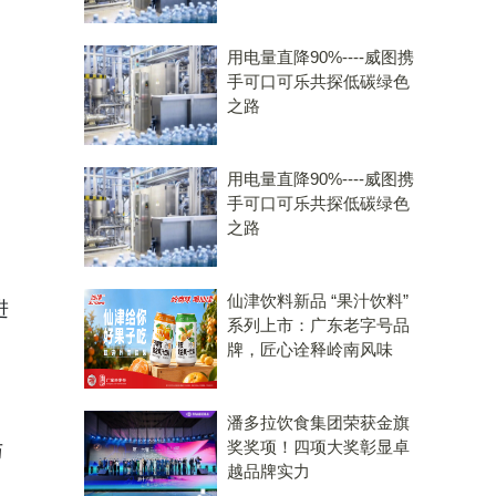
用电量直降90%----威图携
手可口可乐共探低碳绿色
之路
用电量直降90%----威图携
手可口可乐共探低碳绿色
。
之路
仙津饮料新品 “果汁饮料”
进
系列上市：广东老字号品
牌，匠心诠释岭南风味
潘多拉饮食集团荣获金旗
奖奖项！四项大奖彰显卓
与
越品牌实力