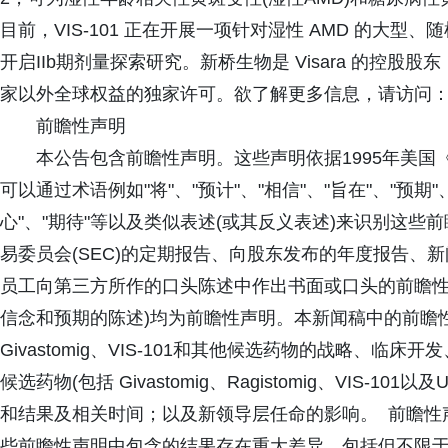
目前，VIS-101 正在开展一项针对湿性 AMD 的大型、随
开启IIb期剂量探索研究。新桥生物是 Visara 的控股股东，V
家以外全球权益的独家许可。欲了解更多信息，请访问：https://
前瞻性声明
本公告包含前瞻性声明。这些声明依据1995年美国
可以通过术语例如"将"、"预计"、"相信"、"旨在"、"预期"、
心"、"期待"等以及类似表述(或其反义表述)来识别这
易委员会(SEC)的定期报告、向股东发布的年度报告、
员工向第三方所作的口头陈述中作出书面或口头的前瞻性
信念和预期的陈述)均为前瞻性声明。本新闻稿中的前瞻
Givastomig、VIS-101和其他候选药物的战略、
候选药物(包括 Givastomig、Ragistomig、VIS-10
和结果及相关时间；以及新领导层任命的影响。 前瞻性
些前瞻性声明中包含的结果存在重大差异，包括但不限