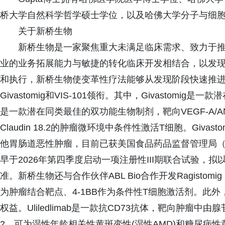
桥大学自然科学哲学硕士学位，以及哈佛大学分子与细
关于新桥生物
新桥生物是一家聚焦重大未满足临床需求、致力于
业的业务拓展能力与敏捷的转化临床开发相结合，以发
和执行，新桥生物使变革性疗法能够从发现阶段快速推
Givastomig和VIS-101领衔。其中，Givastomig是
是一款潜在同类最佳的双功能生物制剂，靶向VEGF-A/ANG2
Claudin 18.2的肿瘤微环境中条件性激活T细胞。Givast
他胃肠道恶性肿瘤，目前已获美国食品药品监督管理局（
早于2026年第四季度启动一项注册性III期联合试验，
准。新桥生物还与合作伙伴ABL Bio合作开发Ragisto
为肿瘤结合靶点、4-1BB作为条件性T细胞激活剂。此外，新
权益。Uliledlimab是一款抗CD73抗体，靶向肿瘤中由腺苷介
2，可为湿性年龄相关性黄斑变性(湿性AMD)和糖尿病性