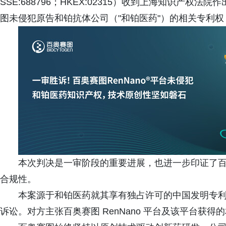
SSE:688796；HKEX:02315）收到上海知识产
图未侵犯原告和铂抗体公司（"和铂医药"）的相关专利
本次判决是一审阶段的重要进展，也进一步印证了
合规性。
本案源于和铂医药就其享有独占许可的中国发明专利（专利
诉讼。对方主张百奥赛图 RenNano 平台及该平台获