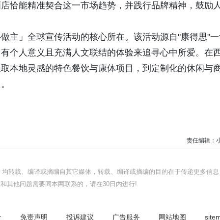
酒店恰能精准契合这一市场趋势，并践行品牌精神，鼓励
做主」全球宣传活动的核心所在。该活动源自"康得思"一
富有个人意义且充满人文联结的体验来追寻心中所爱。在
汲取本地灵感的特色餐饮与康体项目，到定制化的休闲与
力。
责任编辑：
品，均转载、编译或摘编自其它媒体，转载、编译或摘编的目的在于传递更多信息
和其他问题需要同本网联系的，请在30日内进行!
介
免责声明
投诉建议
广告服务
网站地图
site