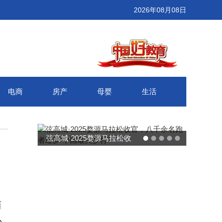
2026年08月08日
电商
房产
母婴
生活
弦高城·2025婺源马拉松收
武汉百联奥莱年度感恩
官，八千余名跑者逐梦“中国
接新消费势能 推动城
最美乡村”
消费增长
西
心