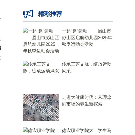
，
精彩推荐
奇
一起“趣”运动 ——眉山市
是
彭山区启航幼儿园2025年
秋季运动会活动
增
全
传承三苏文脉，绽放运动
风采
走进大健康时代：从理念
到市场的养生新探索
德宏职业学院大二学生马