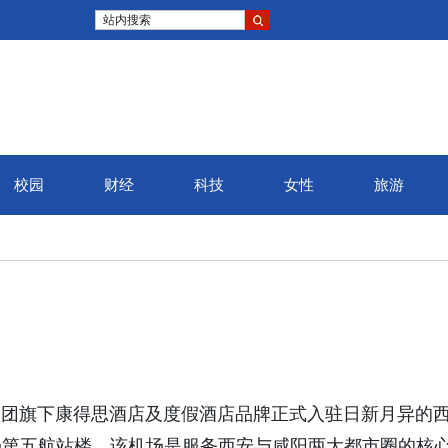
站内搜索
校园
财经
科技
女性
旅游
朗廷酒店集团旗下康得思酒店及度假酒店品牌正式入驻日新月异的
场第五航站楼，该机场是服务西安与咸阳两大都市圈的核