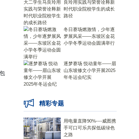
良玲用实践与荣誉诠释新
时代职业院校学生的成长
路径
冬日赛场燃激情，少年逐
梦展风采——东坡区金花
小学冬季运动会圆满举行
逐梦赛场 悦动童年——眉
山东坡修文小学开展2025
包
年冬运会纪实
精彩专题
用电量直降90%----威图携
手可口可乐共探低碳绿色
之路