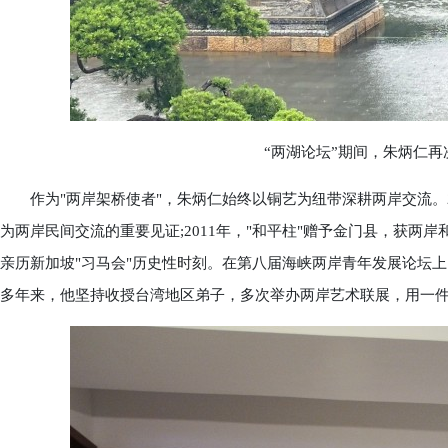
“两湖论坛”期间，朱炳仁再次
作为"两岸架桥使者"，朱炳仁始终以铜艺为纽带深耕两岸交流。20
为两岸民间交流的重要见证;2011年，"和平柱"赠予金门县，获两岸
亲历新加坡"习马会"历史性时刻。在第八届海峡两岸青年发展论坛
多年来，他坚持收授台湾地区弟子，多次举办两岸艺术联展，用一件