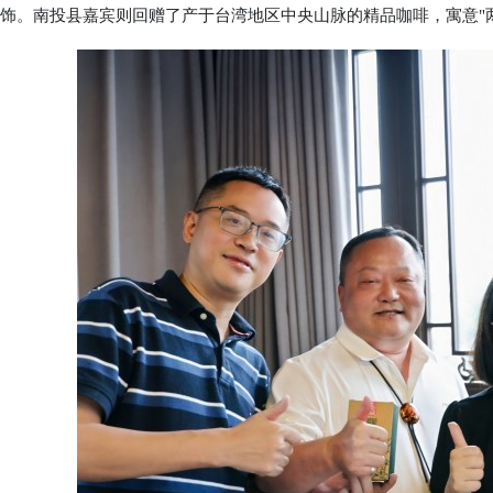
饰。南投县嘉宾则回赠了产于台湾地区中央山脉的精品咖啡，寓意"