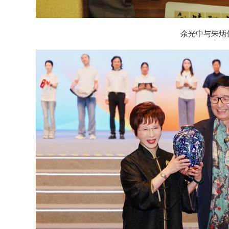
余光中与朱炳仁