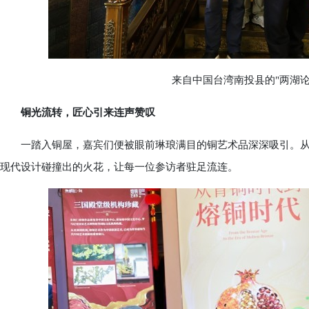
来自中国台湾南投县的"两湖论
铜光流转，匠心引来连声赞叹
一踏入铜屋，嘉宾们便被眼前琳琅满目的铜艺术品深深吸引。从
现代设计碰撞出的火花，让每一位参访者驻足流连。