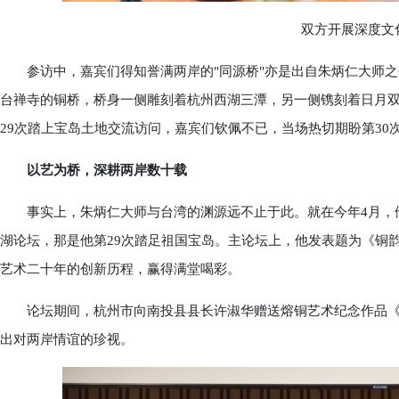
双方开展深度文化
参访中，嘉宾们得知誉满两岸的"同源桥"亦是出自朱炳仁大师之
台禅寺的铜桥，桥身一侧雕刻着杭州西湖三潭，另一侧镌刻着日月
29次踏上宝岛土地交流访问，嘉宾们钦佩不已，当场热切期盼第30
以艺为桥，深耕两岸数十载
事实上，朱炳仁大师与台湾的渊源远不止于此。就在今年4月，他刚
湖论坛，那是他第29次踏足祖国宝岛。主论坛上，他发表题为《铜
艺术二十年的创新历程，赢得满堂喝彩。
论坛期间，杭州市向南投县县长许淑华赠送熔铜艺术纪念作品《天
出对两岸情谊的珍视。