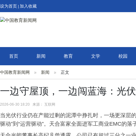
设为首页
加入收藏
|
首页
新闻
教育
文学
校园
中国教育新闻网
新闻
正文
一边守屋顶，一边闯蓝海：光伏
2026-06-30 18:20 来源： 互联网
当光伏行业仍在产能过剩的泥潭中挣扎时，一场更深层的变
驱动”到“运营驱动”。天合富家全面进军工商业EMC的
天合光能董事长高纪凡曾透露，公司已有超过三分之一