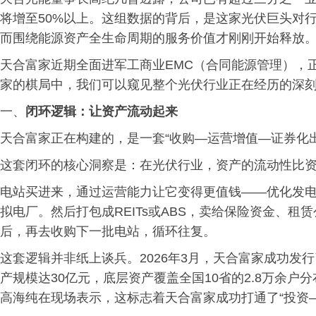
将增至50%以上。这组数据的背后，是这家光伏巨头对
而围绕能源资产全生命周期的服务价值才刚刚开始释放
天合富家近期全面进军工商业EMC（合同能源管理），
家的棋局中，我们可以窥见整个光伏行业正在经历的深
一、
闭环逻辑：让资产流动起来
天合富家正在构建的，是一套“收购—运营增值—证券化
这套闭环的核心洞察是：在光伏行业，资产的流动性比
电站买进来，通过运营能力让它变得更值钱——优化发
拟电厂。然后打包成REITs或ABS，卖给保险资金、
后，再去收购下一批电站，循环往复。
这套逻辑并非纸上谈兵。2026年3月，天合富家成功发行
产规模达30亿元，底层资产覆盖全国10省的2.8万余
高海纯在现场表示，这标志着天合富家成功打通了“投资