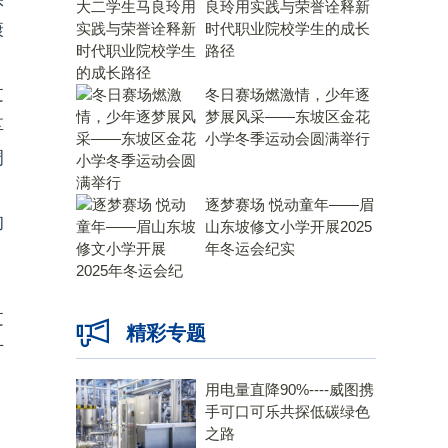
良玲用实践与荣誉诠释新
康
时代职业院校学生的成长
路径
过
冬日赛场燃激情，少年逐
梦展风采——东坡区金花
享
小学冬季运动会圆满举行
调
逐梦赛场 悦动童年——眉
的
山东坡修文小学开展2025
年冬运会纪实
，
过
精彩专题
方
用电量直降90%----威图携
手可口可乐共探低碳绿色
之路
，