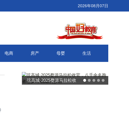
2026年08月07日
电商
房产
母婴
生活
弦高城·2025婺源马拉松收
官，八千余名跑者逐梦“中国
最美乡村”
特
、