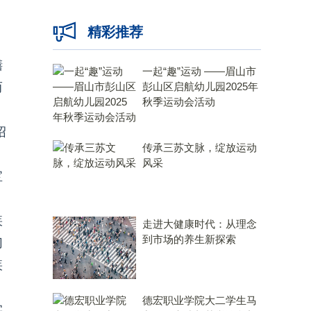
、
精彩推荐
膳
一起“趣”运动 ——眉山市
而
彭山区启航幼儿园2025年
秋季运动会活动
绍
传承三苏文脉，绽放运动
风采
宝
疾
走进大健康时代：从理念
到市场的养生新探索
切
疾
德宏职业学院大二学生马
实