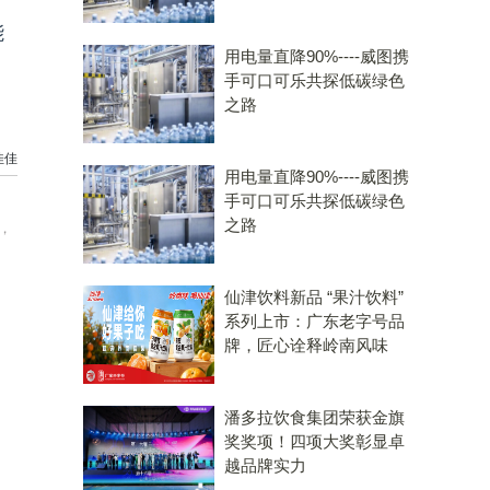
能
用电量直降90%----威图携
！
手可口可乐共探低碳绿色
之路
佳佳
用电量直降90%----威图携
手可口可乐共探低碳绿色
之路
，
仙津饮料新品 “果汁饮料”
系列上市：广东老字号品
牌，匠心诠释岭南风味
潘多拉饮食集团荣获金旗
奖奖项！四项大奖彰显卓
越品牌实力