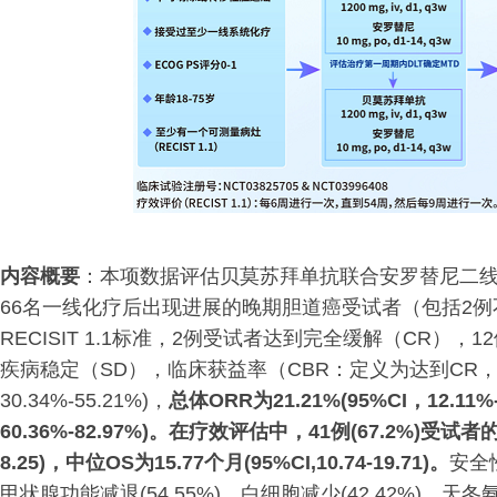
内容概要
：本项数据评估贝莫苏拜单抗联合安罗替尼二
66名一线化疗后出现进展的晚期胆道癌受试者（包括2
RECISIT 1.1标准，2例受试者达到完全缓解（CR）
疾病稳定（SD），临床获益率（CBR：定义为达到CR，PR或
30.34%-55.21%)，
总体ORR为21.21%(95%CI，12.11%-
60.36%-82.97%)。在疗效评估中，41例(67.2%)受试者的
8.25)，中位OS为15.77个月(95%CI,10.74-19.71)。
安全
甲状腺功能减退(54.55%)、白细胞减少(42.42%)、天冬氨