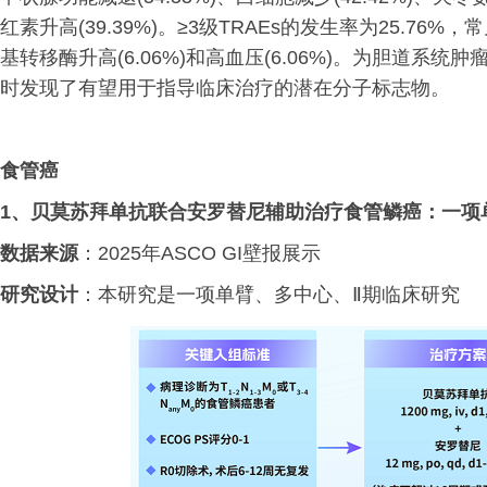
红素升高(39.39%)。≥3级TRAEs的发生率为25.76
基转移酶升高(6.06%)和高血压(6.06%)。为胆道
时发现了有望用于指导临床治疗的潜在分子标志物。
食管
癌
1、
贝莫苏拜单抗联合安罗替尼辅助治疗食管鳞癌：一项
数据来源
：2025年ASCO GI壁报展示
研究设计
：本研究是一项单臂、多中心、Ⅱ期临床研究