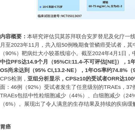
内容概要：
本研究评估贝莫苏拜联合安罗替尼及化疗一线
月至2023年11月，共入组50例晚期食管鳞癌受试者，其
（90%）靶病灶大小较基线缩小。截至2024年4月1日，中位随访
中位PFS达14.9个月（95%CI:11.4-不可评估[NE]），1年
OS尚未达到（95% CI,13.2-NE），1年OS率约74.8%（95%
CPS检测，
亚组分析显示，CPS≥10的受试者ORR达100
面：46例（92%）受试者发生了任意级别的TRAEs，37
TRAEs包括中性粒细胞减少（44%）、白细胞减少（2
（6%）。展现出了令人满意的生存结果及持续的疾病缓
胃
癌