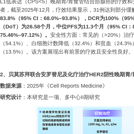
L1低表达（CPS<5）晚期胃/胃食管结合部腺癌的疗效和安
者，截至2025年12月，疗效结果显示，31例达到部分缓
83.8%（95% CI：68.0%–93.8%），DCR为100%（
（DoT）为26.58个月，中位PFS为11.3个月（95% CI：8.
75.46%–97.12%）。
安全性方面：常见的（>20%）治
（54.1%）、白细胞计数降低（32.4%）和贫血（24.3
（13.5%）。该方案展现出有前景的疗效且安全性良好。
2、
贝莫苏拜联合安罗替尼及化疗治疗
HER2阴性晚期胃
数据来源
：2025年《Cell Reports Medicine》
研究设计
：本研究是一项、多中心II期研究