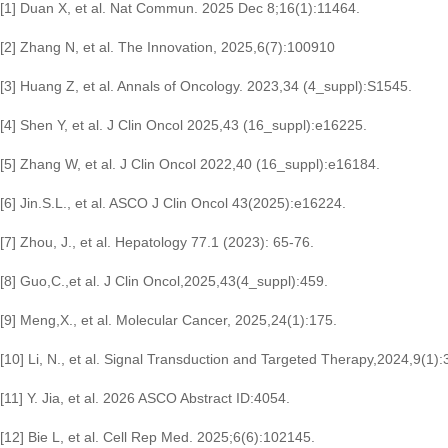
[1] Duan X, et al. Nat Commun. 2025 Dec 8;16(1):11464.
[2] Zhang N, et al. The Innovation, 2025,6(7):100910
[3] Huang Z, et al. Annals of Oncology. 2023,34 (4_suppl):S1545.
[
4] Shen Y, et al. J Clin Oncol 2025,43 (16_suppl):e16225.
[5] Zhang W, et al. J Clin Oncol 2022,40 (16_suppl):e16184.
[
6] Jin.S.L., et al. ASCO J Clin Oncol 43(2025):e16224.
[7] Zhou, J., et al. Hepatology 77.1 (2023): 65-76.
[8] Guo,C.,et al. J Clin Oncol,2025,43(4_suppl):459.
[9] Meng,X., et al. Molecular Cancer, 2025,24(1):175.
[10] Li, N., et al. Signal Transduction and Targeted Therapy,2024,9(1):
[11] Y. Jia, et al. 2026 ASCO Abstract ID:4054.
[12] Bie L, et al. Cell Rep Med. 2025;6(6):102145.