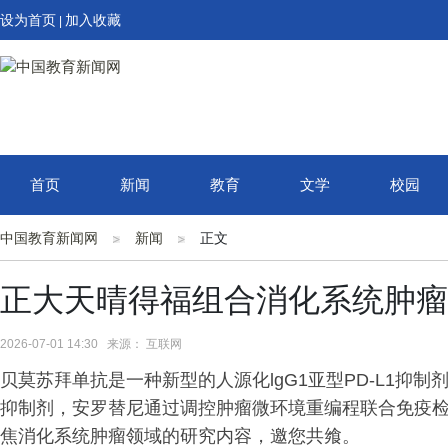
设为首页
加入收藏
|
首页
新闻
教育
文学
校园
中国教育新闻网
新闻
正文
正大天晴得福组合消化系统肿瘤
2026-07-01 14:30 来源： 互联网
贝莫苏拜单抗是一种新型的人源化lgG1亚型PD-L1抑
抑制剂，安罗替尼通过调控肿瘤微环境重编程联合免疫
焦消化系统肿瘤领域的研究内容，邀您共飨。