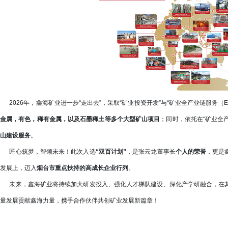
2026年，鑫海矿业进一步“走出去”，采取“矿业投资开发”与“矿业全产业链服务（
金属，有色，稀有金属，以及石墨稀土等多个大型矿山项目
；同时，依托在“矿业全产
山建设服务
。
匠心筑梦，智领未来！此次入选
“双百计划”
，是张云龙董事长
个人的荣誉
，更是
发展上，迈入
烟台市重点扶持的高成长企业行列
。
未来，鑫海矿业将持续加大研发投入、强化人才梯队建设、深化产学研融合，在其
量发展贡献鑫海力量，携手合作伙伴共创矿业发展新篇章！